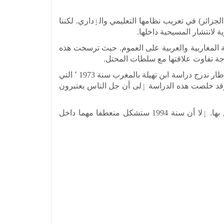
 جل الدول المغاربية (تونس- المغرب- الجزائر) في تعريب نظامها التعليمي والٳداري. لكننا
عملية٬ ظلت لفترات طويلة معششة في الذهنية المغاربية والعربية على العموم. حيث ترسخت هذه
وهناك بعض الٳحصاءات التي تظهر مدى التنافس الكبير والمكانة التي تحتلها كل من لغة المستعمر والفصحى. داخل هذا الٳطار ندرج دراسة ابن تهيلة بالمغرب سنة 1973 ٬ التي
ٳعلام والمجلات الكتابية. وقد خلصت هذه الدراسة ٳلى أن جل الناس يعتبرون
أما بخصوص وضع البربرية داخل المغرب العربي٬ فهو جد هامشي في فترة ما بعد الاستعمار. وذلك بغية تعريب الناطقين بها. ٳلا أن سنة 1994 ستشكل منعطفا مهما داخل