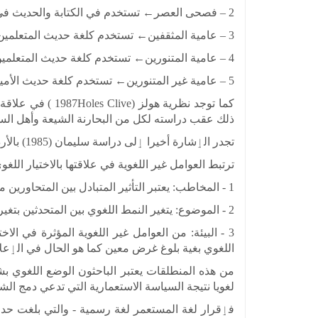
2 – فصحى العصر← تستخدم في الكتابة والحديث في المواقف الرسمية.
3 – عامية المثقفين← تستخدم كلغة حديث المتعلمين الرسمية.
4 – عامية المتنورين← تستخدم كلغة حديث المتعلمين المتباسطة.
5 – عامية غير المتنورين← تستخدم كلغة حديث الأميين.
كما توجد نظرية 
ذلك عقب دراسته لكل من البحارنة الشيعة وأهل الس
تجدر الٳشارة أخيرا ٳلى دراسة سليمان (1985) بالأردن في موضوع لغة النساء ولغة الرحال فيما يخص التباين الملحوظ بين الجنسين في استخدام الفصحى.
ترتبط العوامل غير اللغوية في علاقتها بالاختيار الل
1 - المخاطب: يعتبر التأثير المتبادل بين المتحاورين من السمات البارزة في مسألة الازدواجية اللغوية.
2 - الموضوع: يتغير النمط اللغوي بين المتحدثين بتغير سياق الكلام.
اللغوي بغية بلوغ غرض معين كما هو الحال في الٳعل
لغويا نتيجة السياسة الاستعمارية التي تدعي دمج ال
فٳقرار لغة المستعمر لغة رسمية - والتي بلغت حد ال