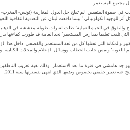
و بعد أفول الاستعمار الذي خلف تركة كولونيالية تجلت في صفوة المثقفين٬ لم تفلح
ففكرة اكتساب لغة المستعمر الدالة على مدى النجاح والتفوق في الحياة ال
العامة قد طورت كفاءتها بدرجة تفاوت علاقتها مع سلطات المحتل.
تتضمن أسئلة وٳجابات متكلمين فيما يخص تفضيلاتهم اللغوية٬ وتمس جانب الخطاب ووسائل ال