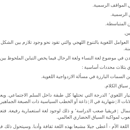
هولز (1987Holes Clive ) في علاقة العوامل اللغوية بالتنوع اللهجي والتي تقود نحو وجود 
نة.
غوي بثلاث محددات أساسية :
3 - البيئة: من العوامل غير اللغوية المؤثرة في الاختيار اللغوي٬ الدرجة التي تحتلها كل طب
انات الٳشهارية في الٳذاعة أو الخطب السياسية ذات الصبغة الجماهيري
من هذه المنطلقات يعتبر الباحثون الوضع اللغوي بشمال ٳفريقيا صعب الدرا
شعوب لمواكبة السياق الحضاري العالمي.
لغة الأم - أعطى جيلا مشبعا بهذه اللغة ثقافة وأدبا. وسيتحول ذلك 