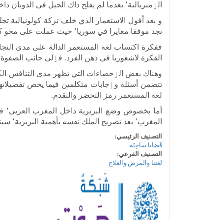
الٳمبريالية٬ بعدما لم يفلح ذاك الجيل في الذوبان داخل مجتمع المستعمر.
نجد موقفا مغايرا في سوريا٬ حيث عملت على محو كل أثر للوجود الكولونيالي ٬ بينما دافعت لبنان عن التعددية الثقافية اللغوية لانتشار المسيحية داخلها.
الفكرة لاشعوريا في ذهن الفرد. فٳلى جانب الصفوة التي تلقت تعليما بمدارس المستعمر٬ نجد 
لغة المستعمر رمز التحضر والتقدم.
المغرب٬ بعد تصريح الملك نفسه بأهمية البربرية٬ سينتج عنه تغيير حقيقي بخصوص وضعها الذي انتهى بدسترتها سنة 2011.
التصنيف الرئيسي:
قَضايا ساخِنَة
التصنيف الفرعي:
لغتنا والمرض والعلاج