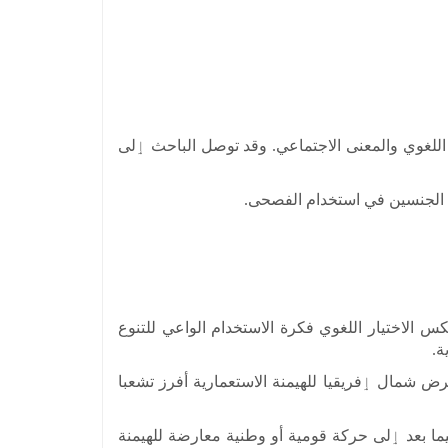
تلازم بين الشكل اللغوي والمعنى الاجتماعي. وقد توصل الباحث ٳلى
قة داخل السلم الاجتماعي. ويعكس الاختيار اللغوي فكرة الاستخدام الواعي للتنوع
ة.
سة٬ و ذلك لوجود لغة استعمارية رفيعة. فتعرض شمال ٳفريقيا للهيمنة الاستعمارية أفرز تشعبا
فيما بعد ٳلى حركة قومية أو وطنية معارضة للهيمنة