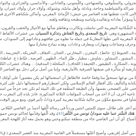
ي، والمسُّوفي، والصنهاجي، واللَّمتوني، والجاناتي ، والأندلسي، والجزائري، والتواتي،
شراكة والشياظمة وحاحة، وتادلة، وأهل ماسّة، وشتوكة، وأولاد جرار، وأولاد عمران، و
لتي كانت تقطنها هذه العناصر من جيش ( الرُّماة) المغربي، وأماكن سُكناهم الأخرى في
ومؤثراً بعاداته وتقاليده ولباسه ومطبخه وثقافته ولغته .
لة السُّكانية المغربية التي تناسَلت وتكاثَرت وتعاظمَ شأنُها مع الأجيال والحقب والقرون
اثة المشهورة وهي:
تاريخ السعدي
و
تاريخ الفتاش
و
تذكرة النسيان
، من عشرات الألفاظ الم
لفاظ المغربية التي نقلَها المغاربةُ في جملة ما نقلوه من ثقافتهم وعاداتهم إلى السود
وحرف وصناعات ومهارات ومعارف وعادات. وهذه نماذج مختارةٌ منها:
الحومة ـ الحيوط (ج: حائط) ـ المخزن ـ المخازني ـ الجنان ـ الثقاف ـ التحريكة ـ التحزيمة ـ ال
ـ المشور ـ المشاور ـ شاوش ـ مطيار ـ طيّر الماء ـ الظهير ـ العرصة ـ غيّاط ( ج: غياطة) ـ
لمُونة ـ الشكارة ـ الطيفور ـ اللحيفة ( اللحاف) ـ المكحلة ( البندقية) .... وهناك عشرا
مازيغية أو متأثِّرة في صيغتها الصرفية بالأمازيغية، وإما من أصل تركي دخل مع العناصر
 من نوعها تستحقُّ منا وقفةً خاصة. فالظاهرُ أن استعمالها لم يكن مقصوراً على أولئك ال
الكتابة والتأليف بكل أقطار العالم الإسلامي. ولكن اضطرارهم لاستعمالها دليل على كثرة 
بة حتى على الفصحى نفسها، وأن الطبقة المثقَّفة في تلك البيئة لم تكن تجد حرَجاً من اس
حية أخرى، أن لا أحد من أصحاب المؤلفات الثلاثة المذكورة، غادرَ بلدَه إلى المغرب حتى
هم نشأوا في مجتمع مكوَّن من جالية سُكانية مغربية كبيرة وذاتُ تأثير قوي، ومع مرور الوقت
ثر على طائل، سوى كلمتين اثنتين وردتاُ في رسالة ألَّفَها أحمدُ بن القاضي الفُلاني الدَّو
هَتك السِّتر عما عليه سودانُ تونس من الكُفر
[43]
،
 والأشياخ. أي أن ابن القاضي جاء من منطقة تنبكتو وجني وهو يحمل معه آثارَ اللهجة المغ