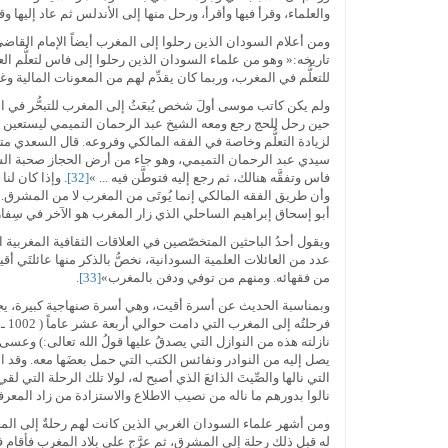
والعلماء، وقرأ فيها وأقرأ، ورحل منها إلى الأندلس ثم عاد إليها و
تاريخه:« وهو من علماء السودان الذين رحلوا إلى فاس لتعلُّم ا
للتعلُّم في المغرب، وربما كان يقدِّم لهم من المعونات المالية و
ولم يكن كاتب موسى أولَ شخص يُبعَثُ إلى المغرب للتبحُّر في ا
حين رحل للحج رجع ومعه الشيخ عبد الرحمان التميمي ليستعين ب
سيدي عبد الرحمان التميمي، وهو جاء من أرض الحجاز صحبة السلطا
فاس وتفقَّه هنالك، ثم رجع إليه فتوطَّن فيه ... »
[32]
. وإذا كان لن
وأن طريق الفقه المالكي إنما يُوتَى من المغرب لا من المشرق. و
أبو إسحاق إبراهيم الساحلي الذي زار المغرب هو الآخر في سِفا
ويقول أحدُ الباحثين المتخصّصين في العلاقات الثقافية المغربية ا
عدد من العائلات العلمية السودانية، نخصُّ بالذكر منها عائلتَي أ
من فقهائه. ومنهم من توفي ودفن بالمغرب»
[33]
.
وبمناسبة الحديث عن أسرة أقيت، وهي أسرة صنهاجية كبيرة، يجب أن
نازلته هذه من النوازل التي يصدقُ عليها قولُ الله تعالى:) وعسى أن 
يصل إليه من النوادر ونفائس الكتب التي حمل بعضَها معه. وقد ا
التي نالها والصِّيتَ الذائعَ الذي أصبح له، لولا تلك الرحلة التي ل
نالوا بدورهم ما ناله من نصيب الاطلاع والاستزادة من زاد المعرف
ومن أشهر علماء السودان الغربي الذين كانت لهم رحلةٌ إلى المغر
له قبل ذلك رحلة إلى المشرق، ثم عرَّج على بلاد المغرب فأقام