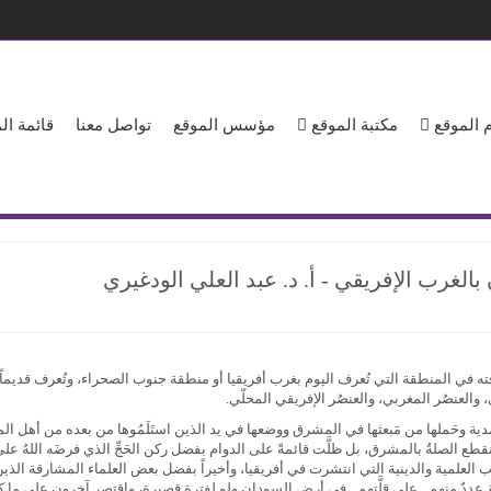
 الموقع
مكتبة الموقع
مؤسس الموقع
تواصل معنا
قائمة ا
الغرب الإفريقي - أ. د. عبد العلي الودغيري
 في المنطقة التي تُعرف اليوم بغرب أفريقيا أو منطقة جنوب الصحراء، وتُعرف قديماً ب
والعنصُر المغربي، والعنصُر الإفريقي المحلّي.
وحَملها من مَبعثها في المشرق ووضعها في يد الذين استَلَمُوها من بعده من أهل المغرب ف
م تنقطع الصلةُ بالمشرق، بل ظلَّت قائمةً على الدوام بفضل ركن الحَجِّ الذي فرضَه اللهُ
، والكُتُب العلمية والدينية التي انتشرت في أفريقيا، وأخيراً بفضل بعض العلماء المشارقة ا
َ عددٌ منهم ـ على قلَّتهم ـ في أرض السودان ولو لفترة قصيرة، واقتصر آخرون على ما كتَبوه وأل