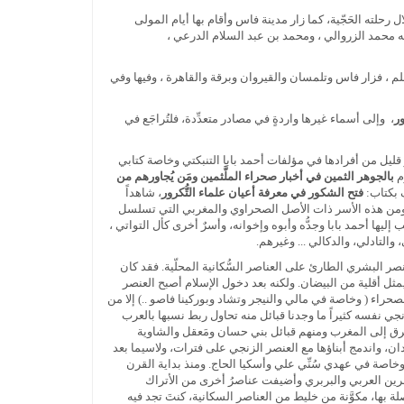
 رحلته الحَجّية، كما زار مدينة فاس وأقام بها أيام المولى
 محمد الزروالي ، ومحمد بن عبد السلام الدرعي ،
ية، وكانت له رحلة للحج وطلب العلم ، فزار فاس وتلمسان والقيروان وبرقة والقاهرة ، وفيها وفي
ر
، وإلى أسماء غيرها واردةٍ في مصادر متعدِّدة، فلتُراجَع في
قليل من أفرادها في مؤلفات أحمد بابا التنبكتي وخاصة كتابي
م
بالجوهر الثمين في أخبار صحراء الملَّثمين ومَن يُجاورهم من
ف بكتاب:
فتح الشكور في معرفة أعيان علماء التُّكرور
، شاهداً
ة. ومن هذه الأسر ذات الأصل الصحراوي والمغربي التي تسلسل
يها أحمد بابا وجدُّه وأبوه وإخوانه، وأسرٌ أخرى كأل التواتي ،
 والتادلي، والدكالي ... وغيرهم.
نصر البشري الطارئ على العناصر السُّكانية المحلّية. فقد كان
ثل أقلية من البيضان. ولكنه بعد دخول الإسلام أصبح العنصر
راء ( وخاصة في مالي والنيجر وتشاد وبوركينا فاصو ..) إلا من
نجي نفسه كثيراً ما وجدنا قبائل منه تحاول ربط نسبها بالعرب
لشرق إلى المغرب ومنهم قبائل بني حسان ومَعقل والشاوية
ن، واندمج أبناؤها مع العنصر الزنجي على فترات، ولاسيما بعد
 وخاصة في عهدي سُنِّي علي وأسكيا الحاج. ومنذ بداية القرن
رين العربي والبربري وأضيفت عناصرُ أخرى من الأتراك
لة بها، مكوَّنة من خليط من العناصر السكانية، كنتَ تجد فيه