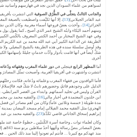
لسواهم من علماء السودان الذين نجد في فهارسهم وأسانيد شيوخهم لا
والجانب الثالثُ يتجلَّى في الطُّرُق الصوفية
التي انتشرت بأفريقيا ا
عبد القادر الجيلاني)
[13]
، إلا أنها تَكيَّفت واصطبغت بالصبغة ا
الجزائر
[14]
، وأخذت بعضُ فروعها أسماء مغربية. وكان الذين نشر
ومنهم أحمد البَكاء وابنُه الشيخ عمر الذي أصبح ـ كما يقول بول 
الطريقة عن الداعية الكبير أبي عبد الله محمد بن عبد الكريم ال
وقد أوصل سلسلةَ سنده في هذه الطريقة بالشيخ المغيلي. ولا شكَّ 
شكَّ أيضاً في أنها قامت بأدوار وأدَّت خدماتٍ جليلةً بإسهامها ا
أخرى.
أما
المظهر الرابع
فيتجلى في
دور علماء المغرب وفقهائه ودُعاته
انتشرت واشتهرت في أفريقيا الغربية، وأصبحت تمثِّل المصادرَ وال
فأما الوافدون من فقهاء المغرب وعلمائه ودُعاته، فكانت رحلتُهم 
الدليل على وجودهم قائمٌ، وحضورهم ثابتٌ لا شكَّ فيه. فالإسلامُ
القرآن وليس في تخليد أسمائهم. وابتداء من العصر المرابطي، بد
ابن خلدون المعتمدة في أخبار مالي
[16]
، والفقيه محمد بن محمد
مدة طويلة ( خمسة وثلاثين عاماً) وكان من أهم مصادر ابن فضل 
الهجري) مثل الفقيه محمد الفيلالي إمام مسجد البيضان بمدينة 
إبراهيم إسحاق الجاناتي قاضي تَكَدَّة
[23]
، والفقيه محمد بن عبد ا
وكان لعلماء توات ـ وخاصة أسرة الكُنتيّين ـ حظوةٌ خاصة عند مل
بعضُ ا
منذ عهدكم مع كبيرنا .... فأنتم لم تعودوا إلينا منذ ذلك الحين ... فع