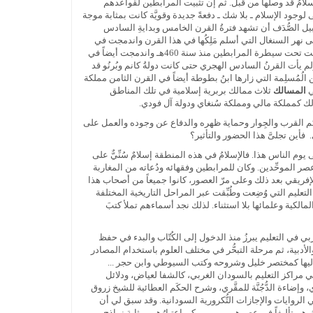
سلامُ قد وصلَها من قبل. ثم إن تثبيت المرابطين لقواعدهم
ِّباطات التي استقرُّوا بها، قد أعطى لوجود الإسلام ـ بلا شك ـ دفعةً جديدة وقويَّة كانت بمثابة موجة
ن قبيل الصُّدَف أن تشهد فترةُ القرن الخامس وبدايةِ السادس
 نهر السنغال التي أسلم مَلِكُها في هذا القرن واندمجت في
، ثم مملكة غانة التي أصبحت تحت سيطرة المرابطين منذ سنة 460هـ واندمجت أيضاً في
لم يأت القرنُ السادس الهجري حتى كانت دولةُ كانم وبُرنُو قد
ن الُمُسلِمة التي زارها ابنُ بطوطة أيضاً في القرن الثامن مملكة
ي
المسالك
ثلاث ممالك بربرية إسلامية في تلك المناطق
ذلك كمملكة مالي ومملكة سُنغاي ودولة آل فودي.
حكم القرب والجِوار وحماية ظهره والدفاع عن وجوده والعمل على
فأين تجلىَّ هذا الحضور والتأثير؟
يوم الناس هذا. فالإسلامُ في هذه المنطقة إسلامٌ سُنِّيٌّ على
عصر الموحِّدين. وكان للمرابطين وفقهائه ودُعاته من المغاربة
الإفريقي بعد ذلك وعلى مرّ العصور، كانوا جميعاً من أصحاب هذا
التعليم التي وُضِعت وطُبِّقت عبر المراحل التاريخية المختلفة
الكية وعلمائها بلا استثناء. لذلك نجد أسماءهم تملأ كتبَ
بي في التعليم يبرزُ منذ الدخول إلى الكُتّاب والبدء في حفظ
لأدبية، ثم مرحلة التبحُّر في مختلف العلوم باستخدام المصادر
ون إليها كمختصر خليل وشروحه وكتب السيوطي وابن حجر ...
ي مراكز التعليم بالسودان الغربي، كالشفا لعياض، ودلائل
، وإضاءة الدُّجُنَّة للمقَّري، وشرح الحكَم العطائية للشيخ زروق
الروايات والإجازات التُّكرورية السودانية. وقد سبق لي أن
أكثرهم تأليفاً في عصرهم، ممن يمكن اعتبارُهم بمثابة نماذج