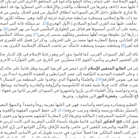
ركتهم الإصلاحية، على إتمام رسالة التبليغ والدعوة في المناطق الأخرى التي لم يكن الإ
ورباطاتهم في أعماق الصحراء ابتداءً من أُودغست، التي استولوا عليها سنة 422هـ، وغيرها من المَحطّات والمُدن والر
ا بلا مُنازِع، فانطلقَ داخلَ الأرض السودانية انطلاقَ السُّيول من قِمَم الجبال. وليس م
ة ذات طابع إسلامي وسيطرة مرابطية صحراوية جزئية أو كلية، وهي: مملكة تَكرُور على
تدفَّقت عليها منذ القرن السابع الميلادي ( الأول الهجري)
[5]
تاريخية على أن الذين أسسوها هم قبائل من الطوارق الملثَّمين قريباً من نهر النيجر
[6]
. و
 زارها ابنُ بطوطة ووجد أهلَها مسلمين ومَلكُهم يسمى إدريس
[7]
. ومن ممالك الملثَّمي
حاق الجاناتي، وشيخُ المغاربة فيها سعيد بن علي الجزولي.. وذكر ابنُ فضل الله العُمري ف
نة آهير
[8]
وسلطنة نموسة وسلطنة تادَمَكَّة. ثم تتابعت الممالك الإسلامية الكبرى بعد 
لة إلى أهل السودان الغربي، كما قاموا بدور آخر وهو رعايةُ الإسلام في تلك الديار ب
حضور المغربي وتأثيره القوي كانا متميِّزَينِ عبر التاريخ عن باقي المُؤثِّرات الأخرى. 
جلى في
الطابع المذهبي للإسلام
الذي انتشر في أفريقيا الغربية وظل قائماً على حاله إلى 
 وعلى العقيدة التوحيدية السَّلفية إلى عصر المرابطين و العقيدة الأشعرية ابتداءً من 
فية في نفوس الأفارقة
[10]
. والعلماءُ والفقهاءُ الذي توافدوا على المنطقة من الشمال 
هنالك كانت فرقاً سُنية مُعتدلة كالسَّنوسية والزرُّوقية والقادرية والتيجانية. ومناهجُ 
حواشيه. وكلُّ العلماء الذين برَّزوا واشتهروا في السودان الغربي كانوا من فقهاء الم
اح
للتُّنبكتي ، و
شجرة النور
لابن مَخلوف ، وغيرها.
لتعليم ومصادره ومراجعه وأسانيده. فهي في أغلبها مغربية روحاً وجَسَداً. والمنهجُ المغر
المتميِّز بشكله ورسمه ونُقَطه وترتيب حروفه
[11]
، إلى حفظ المتون الفقهية واللغوية وا
لمصادر السُنية المشرقية ( المالكية وغيرها) كان المغاربةُ أنفُسُهم يعتمدونها ويرجع
حقيق كتاب
فتح الشكور
للولاتي، قائمةً طويلة بأسماء الكتب المغربية التي كانت تُدرس ف
ألفية، والمرشد المُعين لابن عاشر، ولامية الزَّقاق، والدُّرَر اللوامع لابن بَرِّي التازي
ا من كتب الفقه المالكي. هذا فضلاً عما ورد في حديث طويل له عن الأسانيد المغربية في 
ثمان بن فودي وأخيه عبد الله وابنه محمد بلُّو، وهؤلاء الثلاثة كانوا من أكبر العلماء و