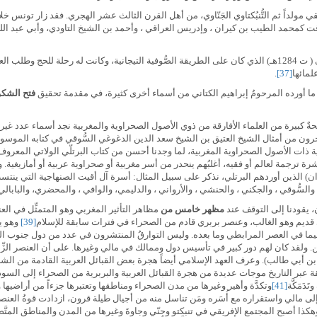
 مولداً ثم التُّنبُكتاوي الجَنّاوي، من أهل القرن الثالث عشر الهجري. فقد زار تونس خلال
 كمحمد الطيب بن كيران ، وإدريس العراقي ، وأحمد بن الشيخ التاودي، وأبي عبد الله
ومنهم في القرن الثالث عشر الشيخ الحاج عمر بن سعيد الفُوتي ( ت 1284هـ) الذي كان على الطريقة الصُّوفية التيجان
لمائها
[37]
.
 ما أورده المرحومُ إبراهيم الكتاني من أسماء أخرى كثيرة، في مقدمة تحقيق
فتح الشكو
ٌ كبيرة من العلماء الأفارقة من ذوي الأصول الصحراوية والمغربية نجد أسماء عدد غير 
أخرون من أمثال الشيخ العتيق بن الشيخ سعد الدين الدغوغي السُّوقي في كتابه الموسو
ية ذات الأصول الصحراوية المغربية، لما وجدنا أحسن من كتاب البرتلّي الولاتي المعرو
رة ترجمة لعالم أو فقيه، أغلبُهم ينحدر من أسر مغربية أو صحراوية عربية أو أمازيغي
ن) الذين أوردهم البرتلي، نذكر على سبيل المثال: أسرة آل أقيت الصنهاجية التي ينتسب إل
 ، والسُّوقي ، والجكني ، والحنشي ، والأرواني ، والدليمي، والوافي ، والمحضري، والبابالي،
 يقودنا إلى التوقف عند
مظهر خامس من
مظاهر التأثير المغربي وهو المتمثِّل في الع
 قديم وهو الغالب، وعنصر بربري قادم من الصحراء في فترات سابقة للإسلام
[39]
وهو يم
سيما في العصر المرابطي وما بعده. وليس التوارقُ المنتشرون في عدد من دول جنوب الصح
رين. ولقد كان لهم دور كبير في تأسيس دول وممالك في مالي وغيرها. على أن العنصر الزِّ
لي بن أبي طالب). وعرف العهد الإسلامي أيضاً هجرة بعض القبائل العربية القادمة من ا
 عبر التاريخ موجات عديدة من هجرة القبائل العربية والبربرية من الصحراء إلى السودا
دَمَكَّة
[41]
وتكدَّة وأهير وغيرها من مدن الصحراء ومناطقها وتعتبرها جزءاً من أراضيها
مالي واستقراره مع أُسَره ومَن تناسل منه من أجيال طيلة قرون، ازدادت قوةُ العنص
وهكذا أصبح المجتمع الإفريقي في تنبكتو وجِنّي وجاوةَ وغيرها من المدن والمناطق المتَّص