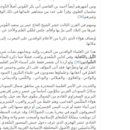
ومن أشهرهم أيضاً أحمد بن القاضي أبي بكر الفُوتي أصلاً الدَّوجقي
سليمان العلوي، وقرأ على عدد من مشاهير علمائها في ذلك الوقت
وغيرهم
[36]
.
غيرها من البلاد التي مرَّ بها وأقام، جلس لتلقّي العلم والأخذ عن ع
وُيضاف هؤلاء الذي ذكرنا من الأعلام الوافدين على المغرب، إلى
مكانها.
هذا عن العلماء الوافدين من المغرب وإليه. وبجانبهم نشأت شريحة
النَّيل
و
الكفاية
، وفي كتابي السَّعدي وكعت، فضلاً عما ذكره المت
السَّوادين
[38]
. ولو أردنا أن نقتصر فقط على أسماء الأسر العلم
على كثرتها وتفرُّعها. فقد أتى المؤلف على ذكر مئتين وخمس عش
العلمُ في أعقابها، وعلماؤها معدودون في علماء التكرور ( السودا
والولاتي ، والغلاوي ، والفيلالي ، والوداني ، والكُنتي، والديماني
والحديث عن الأسر العلمية المنحدرة من مناطق شمال السودان،
سكانُ السودان الغربي يتكوَّنون أساساً من عنصر زِنجي إفريقي
البربري الصحراوي القادم من الشمال يتقَّوى جيلاً بعد جيل، ولا
هؤلاء الملثَّمين القدامى، وهم خليطٌ من البربر والعرب المُتبرب
(من أبناء عقبة أو عرب اليمن الحِميريّين أو ترفع نسبها إلى ع
المعروفون اليوم في نيجريا بعرب الشوا
[40]
. وقد عرفت المنطقة
أن توسَّعت مملكةُ السُّنغاي الإسلامية وأصبحت تضم ولاتة وتغازّة وتَ
الحادي عشر الهجري الذي عرف دخول جيش المنصور السَّعدي إلى 
والأندلسيّين ذوي الأصول المختلطة الإسبانية العربية الأمازيغية. 