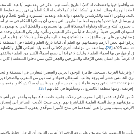
ا ببلاد الهوسا، وملك السُنغاي أسكيا الحاج. كما كانت له اليدُ الطُّولى في رسم خطوط ا
قافية، وتكوين الأئمة والمُرشدين والفقهاء والدعاة، وتقديم المشورة والنًّصح للحكّام وذو
 ورسائل فيها تحديدٌ وتوجيه لمعالم الطريق التي ينبغي أن يسلكها الحُكام في سائر أموره
 يعتبرون كتبَه ورسائله وفتاواه المِشكاةَ التي بها يستنيرون، والمَعلَمَ الذي به يهتدون،
 السودان الغربي حديثاً أو قديما، خالياً من ذكر المغيلي ومآثره. ولم يكن المغيلي وحده 
في الحياة العلمية والثقافية بكانو وكا
 وتركوا فيها بعض آثارهم وبصماتهم. مع العلم أن كتابة تاريخ العلم والعلماء في المنطقة 
نة 925هـ
[28]
، وما تبعه من مؤلفات أخرى ككتابَي أحمد بابا التنبكتي
النَّيل
و
الكفاية
،
ق أو فهارس بها أسماء العلماء. ولذلك لا غرابة أن تضيع أسماءُ الكثير من العلماء والفقه
 جاء عَرضاً على لسان بعض الرَّحالة والمؤرخين والجغرافيّين ممن دخلوا المنطقة ( كابن 
 وإفريقيا الغربية، بتسجيل ظاهرة الوجود العربي والعنصر المغاربي في المنطقة والتحدُّ
ر منطقة السنغال في القرن الخامس عشر أنه يوجد بجانب السلطان فقهاء وأئمة دين من المغرب والصحر
القرن السادس عشر الميلادي كتب مؤرخ برتغالي آخر وهو( فرنانديز:Fernandes ) عن وجود علماء دين آخرين جاؤوا
ريقية، ومنها منطقة الكاميرون ، وسجَّلوها في كتاباتهم
[29]
.
ن الأفارقة قدموا إلى المغرب في رحلات عِلمية خاصة، فأقاموا به وأخذوا عن أشياخه وع
الأرض، بسبب بيتين رائعين أنشدهما في مدح الأمير الموحِّدي يعقوب المنصور وهما قول
ها المنصور غيرُ معروف على وجه الدقة، إلا أنه من الثابت أن الرجل اختلط بالأوساط الع