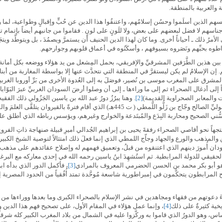
 والعربية بالمنطقة.
أنفسهم الذين أسلَموا وحسُن إسلامُهم، واعتنقُوا هذا الدين عن حُبٍّ وإقبالٍ وطواعية، لما
هم لا فضل لبعضهم على بعض، ولا للَونٍ على لونٍ . فقاموا من جانبهم أيضاً بإتمام تبليغ
لأمرُ ذلك ـ أحياناً أخرى. وما كان لهذا الدين الحنيف أن يستمرَّ ويصمُدَ ، بل ويتوطَّد ويتج
طوه بحبِّهم ونَصَروه بسيوفهم ، وأسكَنُوه في أعماق قلوبهم وجوارحهم.
 بين هذين الطَّرَفين المشرقيِّ والإفريقي، بحمل المِشعل من يد هؤلاء ووضعه بكل أمانة 
. إن الإسلامُ لم يكن ليستقرَّ في المنطقة التي نتحدَّث عنها إلا بواسطة المغاربة من 
لمشرق على المغرب موسى بن نُصير، فوصَلَ به إلى العُدوة الأخرى من بَرِّ أوروبا الغرب
ً إلى أدغال الصحراء ثم إلى ما وراءها ـ إلى أن وصلوا أرضَ السودان الغربيِّ عبرَ البَوّ
ات والمعابر الصحراوية القديمة)
[2]
. وهنا يبرُزُ دورُ عبد الله بن ياسين الجَزُولي ذلك ا
وسنواتٍ أخرى في المغرب، ورابَطَ بجانب شيخه الفقيه الزاهد الوليِّ الصالح وجّاج بن زَلُّو 
ُّني الصحيح ومحاربة البِدَع والمُبتَدعة والخوارج وغيرهم، ويؤسس رباطه الذي أطلق علي
ً نحو أقاصي الصحراء رفقةَ يحيى بن إبراهيم الجُدالي أميرِ قبيلة صنهاجة ذاتِ الفروع الثل
 والمذهب والورع والجهاد وجاّج اللمطي الذي إنما فعلَ ذلك امتثالاً لتوصية الشيخ الكبي
ودان أُمورَ دينهم الذي اعتنقوه من قبلُ، وتعميق فهمهم له وإصلاح عقائدهم على مذهب 
 هو أبو بكر محمد بن الحسن الحضرمي المعروف بالمرادي
[3]
، فأكمل الدور الذي بدأه اب
لمرابطون يتحكَّمون في إمبراطورية شاسعة مُوحَّدة تمتد أُفُقياً من الحدود المصرية إلى
َ دعوتهم من فقهاء ومجاهدين في نشر الإسلام بالصحراء الكبرى وما بعدها ووراءها من بل
يخية كثيرةٌ على ذلك
[4]
، وإنما عمل هؤلاء في المقام الأول، على تصحيح فهم هذا الدين وت
ساس، وهو الدورُ الذي قاموا به وركَّزوا عليه في الشمال من بلاد المغرب الكبير كله شرقاً