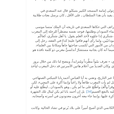
موسى في عهد سلطان مالي منسا موسى ( ق8هـ). وقد كان من كبار المشايخ وتولى إمامة المسجد الكبير بتنبكتُو. قال عنه السعدي في
 يفيد بأن هذا السلطان ـ على الأقل ـ كان يرسل بعثات طلابية
لطرائف التي حكاها السعدي في تاريخه أن الملك َمنسا موسى
ماء السودان وطلبتها، فوجد نفسه مضطراً للرحلة إلى المغرب
ت864هـ) وهو من علماء تُنبكتُو الكبار: « وروي أن طلبة سَنكَري إذا جاؤوه لأخذ العلم يقول: يا أهل سَنكُري، كفاكُم
يّين، ولما رأى أنهم فاقوا عليه( كذا) في الفقه، رحل إلى
ن من الأمور التي تُكسب صاحبَها جاهاً ومكانةً بين العلماء،
ما أنه كان بجانبه مستشارٌ أندلسيٌّ مغربي ذو كلمة نافذة هو
تعرف نمُواً مطَّرداً ومُتزايداً، ويتضح لنا ذلك من خلال بروز
ري. وكان العديدُ من أعلام هاتين الأسرتين قد دخل المغرب ليأخذ
 التاريخ، ونعني به أبا العباس أحمد بابا التنبكتي الصنهاجي.
رب والسودان. ورغم أن الرجل لم يأت المغرب طائعاً ولا راغباً وإنما أُكرِهَ على المجيء، لكن
 وألَّفَ واطَّلعَ على ما لم يكن ـ وهو بالسودان ـ ليطَّلع عليه أو
ه بالنفع العميم
[34]
. بل إن أحمد بابا لم يكن لينال تلك الشهرة
ي أُكرِهَ عليها، وإنما جاء معه آخرون معدودون في أسرته وأصحابه،
نمي الذي أصبح أميراً على بلاد بُرنو في تشاد الحالية. وكانت