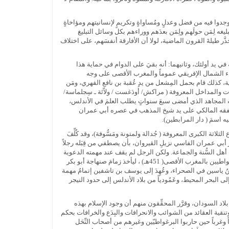
 وجدوا فيه من فضل وعدلٍ ومُساواةٍ وتكريمٍ لإنسانيتهم ومؤاخاةٍ
ه لِمَن حولَهم ولِمَن بعدَهم ووراءهم بكل وسائل التبليغ
َذَّر طيلةَ القرون الماضية، لولا أن الأفارقة أنفسَهم، على اختلاف
في يد أولئك، وثانيهما: أنه بقيَ على الدوام في حماية هذا
أبناء الشمال الإفريقي عموماً والمغرب الأقصى على وجه
ية، كذلك قام بحمل المِشعل من يد عُقبة بن نافع الفهري، ومَن
ابات والمداخل المعروفة ( مراكش/ أُودَغست / ولاّتَة ـ سِجلماسة/
لفقيه المجاهد الذي أمضى سبعَ سنواتٍ يطلب العلمَ في الأندلس،
اللَّمطي ( ت 445هـ) الذي أقام فترةً بالقيروان يتلقَّى العلمَ والفقه المالكي على يد شيخ المذهب في عصره أبي عمران
ه اسمَ ( دار المرابطين).
اثة الكبرى المعروفة ( جُدالة ولمتونة ومَسُّوفة)، وقد كُلِّفَ
ر أبي عمران الفاسي نزيلِ القيروان، بأن يصطفي من قِبَله رجلاً
أهل السُّنة والجماعة. ولكن الرجل لم يقف عند مهمته الدعوية
في الصحراء، وإنما تطلَّع لما هو أعظمُ وأخطرُ، فكان المؤسِّسَ الحقيقي للدولة المرابطية. ثم استُشهِدَ ابنُ ياسين رحمه الله في إحدى معاركه مع البرغواطيين بالمغرب الأقصى( 451هـ) ، ليأخذ زمامَ صنهاجة أبو بكر
نُ ياسين في الصحراء، وعُهِدَ إلى يوسف بن تاشفين إتمامُ مهمة
 البحر المحيط، وعَمُودياً من بلاد الأندلس إلى حدود النيجر
اد السودان، وقرَّر المحقِّقون منهم أن وجود الإسلام بهذه
نقية العقائد من الشوائب والانحرافات والبِدَع والخرافات بحكم
 وغرباً حين حاربوا البرغواطيّين وغيرهم من أصحاب النِّحَل