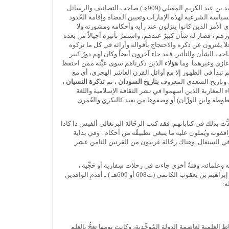
ومن أشهر مشاهير العلماء الذين قدموا من توات، فزاروا المنطقة وأقاموا فيها واحتفظت لنا كتبُ التاريخ بأسمائهم: نذكر في مقدمتهم أبا عبد الله محمد بن عبد الكريم المغيلي (909هـ) صاحب التصانيف والرسائل
لسياسة الشرعية لهذه الإمارات وتعيين القضاة وإقامة الحُدود
ي الأمر الذين كانوا ينزلون عند رأيه وأحكامه ومشورته ولا
م ، فصار له شأن كبيرٌ عندهم، واستمرَّ تأثيره أجيالاً من بعده
 فلا يفترون عن ذكره والاحتجاج بأقواله وأرائه في كل ما تركوه
صاحب الشأن والتأثير، فقد جاء آخرون أيضاً وكان لهم دورٌ كبير
نشينا، منهم الفقيه البلبالي ( مخلوف بن علي بن صالح) ( ت بعد 949هـ)، وعبد الرحمان سُقَّين (ت956هـ ) تلميذ ابن غازي وغيرهما. وما هؤلاء الذين ذكرناهم سوى عيِّنة ممن احتفظ
لم تبدأ في الظهور إلا مع أوائل القرن العاشر الهجري، أي مع
 وتاريخ السعدي المعروف
بتاريخ السودان
، ثم
تذكرة النسيان
،
اء المغاربة الذين أسهموا في نشر الثقافة الإسلامية واللغة
بطوطة وابن الوزّان) أو وصفوها من بعيد كالبكري والعُمَري
ث بذلك في كتاباتهم. فقد كتب الرحّالة البرتغالي ألفيس دا كادا
اء يرافقونه ويُملون عليه ما ينبغي تطبيقُه من أحكام . وفي بداية
 من فاس أو مراكش كانوا مقيمين في السنغال. وهناك رحّالة غربيون من القرنين الثامن عشر
لمائه، وفئةٌ أخرى جاءت في رحلات سِفارية أو حَجِّية ،
فوجدت في إقامتها مناسبةً للاحتكاك بعلماء المغرب والاطلاع على مؤلفاتهم وربط الصلة العلمية المُباشِرة بهم . ولعل صيتَ الأديب الشاعر أبي إسحاق إبراهيم بن يعقوب الكانمي (ت608 أو 609هـ ) ـ أقدمِ الوافدين
ه:
لمية لعاصمة الدولة المُوحِّدية، وكانت يومها تعجُّ بالعلم