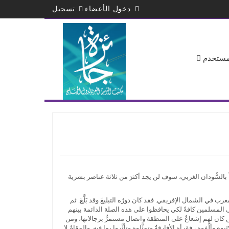
دخول الأعضاء
تسجيل
لمستخدم
السُّودان الغربي، سوف لن يجد أكثرَ من ثلاثة عناصر بشرية
ي الشمال الإفريقي. فقد كان دورُه التبليغَ وقد بَلَّغَ. ثم
 على المسلمين كافةً لكي يحافظوا على هذه الصلة الدائمة بينهم
لذين كان لهم إشعاعٌ على المنطقة واتصال مستمرٌّ برجالاتها، ومن
َّفوه ، فقرأه الأفارقةُ وتمثَّلوه وتأثَّروا بما فيه. والمقامُ لا