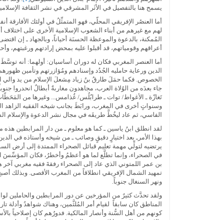
يسمح هنا بالتفصيل في الأثَر المشرقي في نشر الثقافة الإسلامية
أما العنصُر الإفريقي المحلّي، فهو المتمثِّلُ في أولئك الأفارقة 
لهم مع غيرهم من أبناء الشعوب الإسلامية الأخرى على اختلاف أجناس
المُمكنة، بالدعوة والموعظة الحسنَة أحياناً، وبالجهاد ـ إن اقتضى ا
أعراقهم وقومياتهم، قد أقبلوا عليه بمحض إرادتهم ورغبتهم، وأحا
أما العنصر المغربي فكان له دوران أساسيان: أولهما: أنه توسَّطَ
الدين ورعاية حامليه الجُدُد وإسنادهم ومُؤازرتهم وتأمين ظهورهم
الخصوص. فكما حمَلَ طارقُ بنُ زياد مِشعلَ الإسلام من يد والي ا
جاء بعدَه من الوُلاة العرب، مجاهدون مغاربةٌ أبطالٌ انحدروا جنوبا
تَغازّة ـ الأغواط/ توات ـ طرابُلُس/ غُذامس... وغيرها من المَحَطّ
الفاسي، ثم عاد ليخُطَّ طريقَه في مجال نشر الدعوة والإسلام الس
لقد انطلق ابنُ ياسين ـ كما هو معلوم ـ من دار المرابطين هذه متجها
بهذا الأمرـ بعد اختيارٍ دقيقٍ وصائب ـ من شيخه وأستاذه في الدين
يرتضيه لتولِّي مهمة تعليم قبائل الصحراء الممتدة إلى أرض الس
بن عمر اللمتوني الذي عاد إلى الصحراء رفقةَ فقيه مغربي آخر
تمهيد الشمال الإفريقي انطلاقاً من المغرب الأقصى. وبذلك أصبح ا
ونهر السنغال جنوباً.
ولقد تحدَّث كثيرٌ من المؤرخين عن دور المرابطين والحاملين لواء
المناطق كان سابقاً لقيام أمر المُلثَّمين، وهناك شواهدُ وأدلة تار
كونهم من أهل السُّنة وأنصار المالكية. فدورُهم كان إصلاحياً بالأ