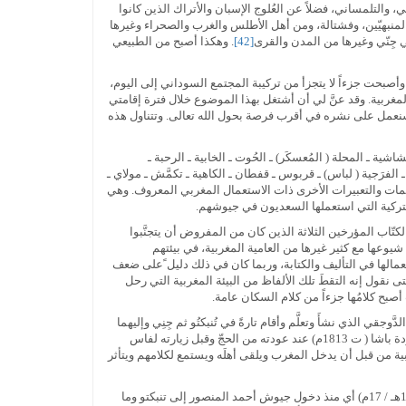
 والتلمساني، فضلاً عن العُلوج الإسبان والأتراك الذين كانوا
المنبهيّين، وفشتالة، ومن أهل الأطلس والغرب والصحراء وغيرها
 جِنّي وغيرها من المدن والقرى
[42]
. وهكذا أصبح من الطبيعي
، وأصبحت جزءاً لا يتجزأ من تركيبة المجتمع السوداني إلى اليوم،
غربية. وقد عنَّ لي أن أشتغل بهذا الموضوع خلال فترة إقامتي
ان، سنعمل على نشره في أقرب فرصة بحول الله تعالى. وتتناول هذه
شاشية ـ المحلة ( المُعسكَر) ـ الحُوت ـ الخابية ـ الرحبة ـ
 الفرَجية ( لباس) ـ قربوس ـ قفطان ـ الكاهية ـ تكمَّش ـ مولاي ـ
ت الكلمات والتعبيرات الأخرى ذات الاستعمال المغربي المعروف. وهي
 التركية التي استعملها السعديون في جيوشهم.
كتّاب المؤرخين الثلاثة الذين كان من المفروض أن يتجنَّبوا
شيوعها مع كثير غيرها من العامية المغربية، في بيئتهم
تعمالها في التأليف والكتابة، وربما كان في ذلك دليل ًعلى ضعف
 نقول إنه التقطَ تلك الألفاظ من البيئة المغربية التي رحل
 أصبح كلامُها جزءاً من كلام السكان عامة.
جقي الذي نشأَ وتعلَّم وأقام تارةً في تُنبكتُو ثم جِنِي وإليهما
وقد ألَّفها وقدَّمها لحاكم تونس حمودة باشا ( ت 1813م) عند عودته من الحجّ وقبل زيارته لفاس
ربية من قبل أن يدخل المغرب ويلقى أهلَه ويستمع لكلامهم ويتأثر
والطريف في كتابات ابن القاضي أن نجد عدداً من الألفاظ جاءت من أصل إفريقي، وأصبح أغلبُها مستعملاً في العامية المغربية منذ العصر السعدي ( ق10هـ / 17م) أي منذ دخول جيوش أحمد المنصور إلى تنبكتو وما