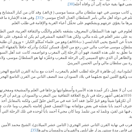
قضى فيها بقية حياته إلى أن وافاه أجله
[30]
.
ومن أعلام السودان الذين رحلوا إلى المغرب أيضاً الإمام القاضي كاتب 
لعلم في دولة أهل مالي بأمر السلطان العدل الحاج موسى »
[31]
. وفي هذه الإشارة ما قد
غيرها ما يقوّي عزمَهم ويشجّعهم على تحمُّل أعباء الغربة والإقامة في طلب العلم.
لعلوم في عهد هذا السلطان المعروف بشغَفه بالعلم والكُتُب والثقافة العربية، فمن ا
ه على نشر العلم في بلده مالي، ولكن هذا الفقيه المشرقي لم يكن له شُفوف على عل
لزيادة التعلُّم وخاصة في الفقه المالكي وفروعه. قال السعدي متحدثاً عن الشيح يحيى التادلسي ( 
ن موسى صاحب مالي حين رجع من الحجِّ، فسكن تُنبُكتُ وأدركه حافلاً بالفقهاء السودان
ا ما نعلِّق به على هذه القصة، فهو أن الرحلة إلى المغرب وعواصمه، كانت عند أهل السودا
الظاهر أن الذي دفع التميمي إلى الرحلة للمغرب وحَفَّزَه لها هو السلطانُ موسى، ولاسي
رة بين سلطان مالي وأبي الحسن المرينيّ.
لسّودانية، إن ظاهرة الرحلة لطلب العلم بالمغرب، أخذت مع بداية القرن التاسع الهجري، « 
قيت وبُغَيغ اللتين لمع نجمُهما في بلاد السودان منذ النصف الثاني من القرن التاسع الهج
 لا نغفل ذكر عُمدة هذه الأسرة وأُسطوانتِها ورَحاها في العلم والمشيخة ومفخرتها عبر
فرحلتُه إلى المغرب التي دامت حوالي أربعة عشر عاماً ( 1002 ـ 1016هـ)هي أشهر رحلة في تاريخ العلاقة الثقافية بين المغ
تَكرَهُوا شيئاً وهو خَيرٌ لكُم(. فقد أخذَ عنه في مراكش خلقٌ كثير، ولكنه بالمقابل أخذ وقرأ
عترف أحمد بابا نفسُه في بعض مؤلفاته بهذا الفضل، فضلِ إقامته بالمغرب وما عادت علي
قي فيها مَن لقيَ، وتلمذَ له من تتلمذَ. وما كان مجيءُ أحمد باباً لوحده في تلك الرحلة الت
ة.
ب في نهاية القرن الثاني عشر الهجري ( الثامن عشر الميلادي)، الشيخ محمد الأمين الكا
 في فاس مدةَ سنتين وزار طرابلس والقيروان وتلمسان وغيرها
[35]
.