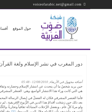
تجاوز
voiceofarabic.net@gmail.com
إلى
المحتوى
الرئيسي
حول الموقع
أقسام
دور المغرب في نشر الإسلام ولغة القرآن ب
أضافه
مجهول
في الأربعاء, 12/08/2010 - 05:48
حين يريد شخصٌ ما أن يتحدث عن انتشار الإسلام وحضارته وثقافته
هي التي كانت وراء هذا الانتشار الواسع، وهي: العنصُر المشرقي، 
فأما العنصر المشرقي فكان له الفضلُ في إيصال الرسالة المحمدية 
بعد ذلك حين رَسَخَت أقدامُ هذا الدين في الرُّبوع الإفريقية ، ل
ولو مرةً كلَّ عام ، وبفضل الرِّحلات المتبادَلَة ثقافياً وتجارياً
أشهرهم وأشدهم تأثيرا الإمام جلال الدين السيوطي
[1]
. وقد أقام