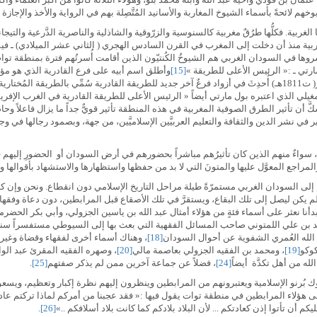
ئحةً بأسماء الشيوخ المغاربة والأسانيد المُتَّصِلة بهم في الرواية والأخذ والإجازة وا
لغربية. فكلُّها طرُقٌ مغربية كالسنوسية والزرّوقية والشاذلية والناصرية الدَّرعية والتيج
لمغربية منذ أن دخلت إلى المغرب في القرن السادس الهجري ( الثاني عشر الميلادي) ـ في
وها في السودان الغربي هم الشيوخُ الكُنتيّون الذين أقامت أُسرتُهم فترة بمنطقة تو
مارتي ـ :« الرئيس الأعلى للطريقة »
[15]
وأطلق اسم أبيه على فرع القادرية الذي هو مؤس
وفي عهد الشيخ المختار بن أحمد الكنتي المعروف بالكُنتي الكبير( ت1811هـ) أُحدِثَ في أزواد فرعٌ آخر جديد للطريقة الق
مغيلي الذي اعتبره بول مارتي أيضاً « الرئيس الأعلى للطريقة القادرية في الغرب الإفر
أن تأثير الطرق الصوفية المغربية في هذه المنطقة تأثير قويٌّ جداً ما يزال فاعلاً وحاض
لكبير في نشر الدين والثقافة والتعليم العربيَّين الإسلاميَّين، من جهة، وبصمود رجالها ف
، سواءٌ منهم الذين كان تأثيرُهم مباشراً بحضورهم في أرض السودان أو الحضورِ إليهم ف
مراجع المعوَّل عليها والمتونَ التي لا بد من حفظها واستظهارها والاستشهاد بأقوالها 
إلى السودان الغربي مستمرّةً طيلة مراحل التاريخ الإسلامي دون انقطاع. ونحن وإن كنا ل
 لم يكن ليصل إلى تلك البقاع، ويستقرَّ في تلك الأصقاع قبل المرابطين، دون دعاة وفقها
أنا نعثر على أسماء فئةٍ من هؤلاء أمثال عبد الله بن ياسين الجزولي، وأبي بكر الح
 بن علي اللمتوني صاحب المسائل الفقهية التي بعث بها إلى السيوطي مستفسراً سنة 891ه
الله العُمري الشفوية عن أحوال السودان
[18]
، وهناك أسماء أخرى لفقهاء وقضاة وغي
كوكو
[19]
، ومحمد بن الفقيه الجزولي بعاصمة مالي
[20]
، وصهره الفقيه المقرئ عبد الوا
لله من أهل تكدَّة أيضاً
[24]
، فضلاً عن جماعة آخرين ممن لم يذكر صفتهم
[25]
.
وك بُرنو الإسلامية ويعتبرونهم من المرابطين وينظرون إليهم نظرة إكبار وتعظيم، ويسعو
لمصادر بنصَّ رسالة وجَّهها أحدُ سلاطين برنو سنة 843هـ إلى هؤلاء المرابطين في منطقة توات يقول فيها :« فقد عجبنا من 
ليكم أن تأتوا إذن كعادتكم ... لأن البلاد بلادكم كما كانت بلاد أسلافكم ..»
[26]
.