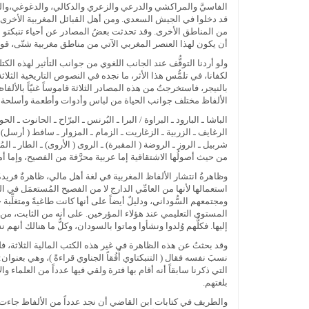
الفاسيَّ والمراكشي والدرعي والزعري والدكالي، والدغوغي،والجزول
قد دخلوا في الجيش السعدي. ومن أهل القبائل المغربية الأخرى: 
من المناطق الأخرى. وقد تحدثت بعضُ المصادر عن أحياء تنبكتو ا
أن يكون لهذا العنصر المغربي الآتي من مناطق مغربية شتّى، قوياً 
ولو أردنا التوقُّف عند الجانب اللغوي من جوانب التأثير لهذه الكت
لكفانا، في تلمُّس هذا الأثر، ما نجده في النصوص التاريخية الثل
بالنيجر، فاستخرجتُ من هذه المصادر الثلاثة قاموساً غنيّاً بالأ
الألفاظ مختلف جوانب الحياة من لباس وأدوات وأطعمة وأسلحة 
الباشا ـ البارود ـ البراوة / البرا ـ البُرنس ـ البرّاح ـ الحانوت ـ 
الرغايف ـ الزربية ـ الزغاريت ـ الزمام ـ المزوار ـ سافط ( أرسل) 
شربيل ـ الروز ـ الروضة ( المقبرة) ـ الروى ( الأروى) ـ الطار ـ ا
من حيث أصولُها الاشتقاقية إما عربية محرَّفة من الفصيح، وإما أ
وظاهرةُ انتشار الألفاظ المغربية في لغة أهل مالي، ظاهرةٌ فريدةٌ
استعمالها لأنها من العامِّي الدارج لا من الفصيح المُستعمَل في 
ومجتمعهم السُّوداني، ودليلٌ أيضاً على أنها كانت طاغيةً ومتغلِّ
المستوى التعليمي عند هؤلاء المؤرخين. على أنه من الثابت، من نا
إليها. فكلُّهم وُلدوا ونشأوا وماتوا بالسودان، وكلُّ ما هنالك أن
وقد بحثتُ عن هذه الظاهرة في غير هذه الكتب المالية الثلاثة، فلم أع
نسبَ نفسه فقال ( التنبكتاوي أُفُقاً الجناوي قراءةً )، وهي بعنوان:
التي ذكرنا سابقاً أنه أقام بها فترة ولقي فيها عدداً من العلماء
بلغتهم.