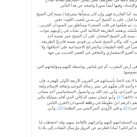
لإسناد، وفيها أيضاً صورةٌ واضحة عن هذا التأثير.
انية. أما القادرية فهي وإن كان منشأُها مشرقيا ( نسبة إلى الشيخ
ما قيل ـ على يد الشيخ أبي مدين شُعيب الغَوث دفين
ات، ثم تعمَّقوا في قلب الصحراء ومناطق من السودان الغربي.،
ِّسُه، ويقصد الطريقة البكائية التي نشأت في زاويتهم بتوات.
ادرية سُمِّي بالطريقة المُختارية نسبة إلى الشيخ المختار،.على أن الشيخ عمر نفسه أخذ
يقي» كله. وكان الشيخ عثمان بن فودي نفسه قادريَّ الطريقة ،
راً في كافة الطبقات والشرائح الاجتماعية على اختلافها، ولا
ي وجه الغزو الاستعماري والثقافي في العصر الحديث من جهة
ي أرض المغرب، أم غيرَ مُباشِر بواسطة كتُبهم ومؤلفاتهم التي
ونصوصها.
ا نجد لائحةً بأسمائهم في القرون الأربعة الأولى للهجرة، فإن
ء وأئمة كان همُّهم في نشر رسالة التوحيد وثقافة الإسلام ولغة
ضرمي المرادي، وأبي عبد الله بن وانسول السجلماسي أحد مصادر
ـ
[17]
، وأبو عثمان سعيد الدكالي الذي أقام بمملكة مالي
رهم ذكرهم ابنُ بطوطة في
رحلته
للسودان (القرن الثامن
حد،
[21]
، وعلي الزُّودي المراكشي من الطلبة
[22]
، وأبي
ن لاستقدامهم إليهم وإغرائهم بالإقامة بينهم. وقد احتفظت لنا
أمركم لماذا تركتم عادة كبرائكم؟ لماذا قصَّرتم عن النزول وإرسال البعثات إلى بلادنا