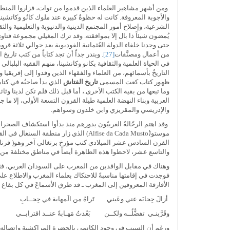
والأجوبة المعروفة. كانت له حظوةٌ كبيرة عند ملوك كانُو وكاتشين
الشرعية، وإصلاح أمور المجتمع الدينية والدنيوية والتعليمية والث
يُمضون شيئاً ذا بال إلا بموافقته. وقد ترك المغيلي مجموعة فتاوى
حتى وجدنا خلفاء الدولة العُثمانية الفوديوية بعد حوالي ثلاثة قرون
من أعمال ومصنَّفات
[27]
. ويندر جداً أن تجد كتاباً من كتب تاريخ
التاريخُ بأسمائهم، من العلماء والفقهاء الذين وفدوا إلى إفريقيا
ظهور كتاب كعت المسمى
تاريخ الفتاش
الذي بدأ صاحبُه في كتابته س
وما تبعها من بقية الكتب الأخرى.، أما قبل ذلك فلم تكن لدينا وثائ
العربية وبناء النهضة العلمية طيلة القرون التسعة الأولى، إلا ما
والإدريسي والمقريزي وابن خلدون وسواهم.
وقد اهتم الرحّالةُ الغربيّون بدورهم منذ بدأوا استكشاف الصحراء
موستو(َAlfise da Cada Musto) الذي زا
والتاسع عشر، لاحظوا هذه الظاهرة أيضاً في مناطق مختلفة من إف
وهناك في مقابل الوافدين من المغرب على السودان الغربي، فئةٌ م
الأفارقة المعروفين إلى المغرب ـ قد طرق الأسماعَ في كل بقاع 
أزالَ حِجابَه عني وعَيني تَراهُ من الَمهابة في حِجــابِ
وقَرَّبنـي تفضُّلُــه ولكــن بَعُدتُ مَهـابةً عنــد اقترابــي
ورغم أن السبب في وجود الكانمي بالحضرة المراكشية واتصاله بأمير