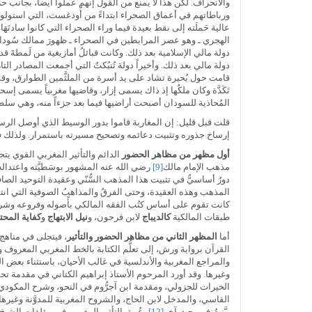
والانحراف. لكن هذا لا يمنع من القول إنهم عملوا أيضاً، بجانب ح
عالية حَملَته إلى نقط بعيدة فيما وراء الصحراء التي كانوا سادتَهَ
الهجري ـ وهو عصر المرابطين في الصحراء ـ ظهورَ ممالك سُوداني
دولة مالي الإسلامية بعد ذلك. وكانت قبائلُ أمازيغية من لَمطةَ قد 
دولة مالي بعد ذلك. وأخيراً دولة تُنبُكتُ التي أجمعت المصادر ال
قامت حول بُحيرة تشاد على يد أسرة من الملثَّمين الطوارق، وقد
تَكَدَّة وكان ملكُها إذ ذاك يسمى إزار، وقاضيها مغربياً يسمى إس
المُحاذية للسودان أصبحت أراضيها فيما بعد جزءاً منه، وهي سلط
قلت قبل قليل: إن المغاربة قاموا بدور الوسيط الذي أوصل الرسا
إرساخ جذوره وتثبيت دعائمه وتصحيح مسيرته باستمرار. ولذلك فإن ال
أول مظهر من مظاهر الحضور
الدائم والتأثير المغربي القوي يت
مذهب الإمام مالك
[9]
رضي الله عنه المشهور بوسَطيَّته واعتداله،
دورٌ أساسيٌّ في تثبيت هذا المذهب السُّنّي وعقيدة التوحيد الصا
المذهب وهذه العقيدة، وحتى الفرقُ والمذاهبُ الصوفية التي انتشرت 
كانت تقوم على أساس كتُب الفقه المالكي بأًصوله وفروعه وشروحه و
طبقات المالكية
كالديباج
لابن فرحون، و
نيل الابتهاج
و
كفاية المحت
أما
المظهر الثاني
من مظاهر الحضور والتأثير
، فيتجلى في مناهج ا
القرآن برواية ورش، إلى تعلُّم الكتابة بالخط المغربي المعروف و
والمراجع المغربية والأندلسية في غالب الأحيان، باستثناء بعض ا
وغيرها. وقد أورد المرحوم الأستاذ إبراهيم الكتاني في مقدمة ت
الخيرات للجزولي، ومقدمة ابن آجرُّوم في النحو، وشرح المكودي على ال
الفاسي، والمدخل لابن الحاج، والشروح المغربية للمدوَّنة وغيره
بيَّنتُ في بحث آخر
[12]
، عُمق التأثير المغربي في مؤلفات الشيخ ع