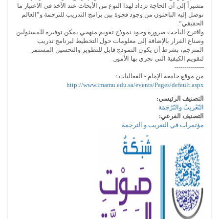
مشيراً إلى أن الحاجة تزداد لهذا النوع من الأبحاث عند الأخذ في الاعتبار ما
توصل إليه الباحثون من وجود فجوة بين برامج التدريب للترجمة و”العالم
الحقيقي“.
واقترح الباحث ضرورة وجود نموذج تقويم منهجي يمكن توفيره للمسئولين
وصناع القرار بالإضافة إلى معلومات حول التخطيط لبرنامج تدريب
المترجم، بشرط أن يكون النموذج قابل للتطوير والتحسين المستمر
لتقويم الكيفية التي تجري بها الأمور.
---------------
من موقع جامعة الإمام - الفعاليات :
http://www.imamu.edu.sa/events/Pages/default.aspx
التصنيف الرئيسي:
التّعْريبُ والتّرْجَمَة
التصنيف الفرعي:
مؤتمرات في التعريب و الترجمة