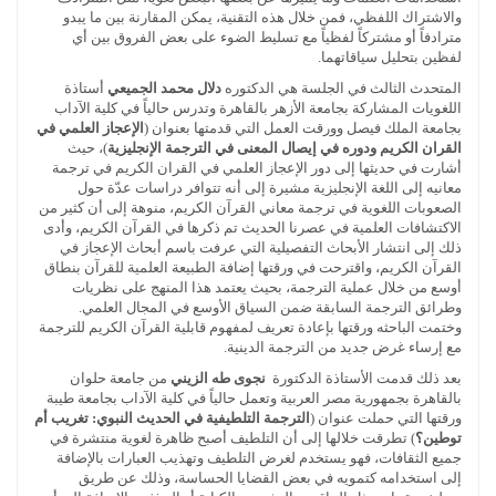
والاشتراك اللفظي، فمن خلال هذه التقنية، يمكن المقارنة بين ما يبدو
مترادفاً أو مشتركاً لفظياً مع تسليط الضوء على بعض الفروق بين أي
لفظين بتحليل سياقاتهما.
المتحدث الثالث في الجلسة هي الدكتوره
دلال محمد الجميعي
أستاذة
اللغويات المشاركة بجامعة الأزهر بالقاهرة وتدرس حالياً في كلية الآداب
بجامعة الملك فيصل وورقت العمل التي قدمتها بعنوان (
الإعجاز العلمي في
القران الكريم ودوره في إيصال المعنى في الترجمة الإنجليزية
)، حيث
أشارت في حديثها إلى دور الإعجاز العلمي في القران الكريم في ترجمة
معانيه إلى اللغة الإنجليزية مشيرة إلى أنه تتوافر دراسات عدّة حول
الصعوبات اللغوية في ترجمة معاني القرآن الكريم، منوهة إلى أن كثير من
الاكتشافات العلمية في عصرنا الحديث تم ذكرها في القرآن الكريم، وأدى
ذلك إلى انتشار الأبحاث التفصيلية التي عرفت باسم أبحاث الإعجاز في
القرآن الكريم، واقترحت في ورقتها إضافة الطبيعة العلمية للقرآن بنطاق
أوسع من خلال عملية الترجمة، بحيث يعتمد هذا المنهج على نظريات
وطرائق الترجمة السابقة ضمن السياق الأوسع في المجال العلمي.
وختمت الباحثه ورقتها بإعادة تعريف لمفهوم قابلية القرآن الكريم للترجمة
مع إرساء غرض جديد من الترجمة الدينية.
بعد ذلك قدمت الأستاذة الدكتورة
نجوى طه الزيني
من جامعة حلوان
بالقاهرة بجمهورية مصر العربية وتعمل حالياً في كلية الآداب بجامعة طيبة
ورقتها التي حملت عنوان (
الترجمة التلطيفية في الحديث النبوي: تغريب أم
توطين؟
) تطرقت خلالها إلى أن التلطيف أصبح ظاهرة لغوية منتشرة في
جميع الثقافات، فهو يستخدم لغرض التلطيف وتهذيب العبارات بالإضافة
إلى استخدامه كتمويه في بعض القضايا الحساسة، وذلك عن طريق