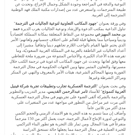
النوعية والدقة في المراجعة وجودة الشكل وجمال الإخراج، وتحدث عن
طبيعة المترجمات، واستعرض عدد من إصدارات مكتبة الملك فهد الوطنية
المترجمة إلى العربية.
وفي ورقة بعنوان "
جهود المكاتب التعاونية لتوعية الجاليات في الترجمة
"
تناول الداعية بمكتب الدعوة والإرشاد وتوعية الجاليات بغرب الديرة
حمد
بن محمد المهيزعي
مجموعة من النقاط المتعلقة بمكانة المملكة اقتصادياً
ودينياً وسياحياً مما يجعلها قبلة للعالم على اختلاف جنسياتهم ولغاتهم؛ الأمر
الذي يحتم عليها القيام بالواجب اللازم تجاههم دينياً وثقافياً. مشيرا إلى
أعداد الجاليات غير الناطقة بالعربية في المملكة العربية السعوديّة، وما
تفرضه هذه الأعداد الكبيرة، والأجناس المتنوعة من ضرورة ملحة للتعاطي
معها وفق لغاتها. وتحدث عن جهود المكاتب الدعوية في ترجمة الكتب خلال
مسيرتها، والتعاون المثمر بينها وبين الجهات الحكومية في مجال الترجمة
الفورية ومنها المحاكم الشرعية، هيئات الأمر بالمعروف والنهي عن المنكر
ومراكز الشرطة وغيرها.
وفي بحث بعنوان "
الترجمة العسكرية تجارب وتطبيقات تجربة شركة فينيل
العربية كنموذج
" للأستاذ
ثامر عبدالرحمن القديمي
، مدير التدريب والتطوير
والترجمة بالشركة ألقى الضوء على تجربتهم في مجال الترجمة العسكرية
التي مرت عبر مراحل من التطور في مواجهة عدد من المتغيرات على
مدى أكثر من ثلاثين عاماً.
وأضاف إن مما تتسم به هذه التجربة هو الامتداد الزمني والحجم الكمي
والنوعي لدورة الإنتاج لأعمال الترجمة، حيث يعمل أكثر من 150 مترجماً
متفرغاً في هذا المجال. ومن ثمار تلك التجربة هو تطور البناء التراكمي
للخبرة العملية في مجال الترجمة مما يجعلها حالة تستحق الدراسة
والتقويم وإضافة قيِمة إلى رصيد الإنجاز للعاملين في مجال الترجمة، وبدأت