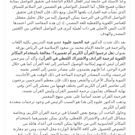
وعدّ الأستاذ في جامعة ليدز أفعال الكلام الناجحة في تحقيق التواصل بمثابة
خطابٍ فصيحٍ فعّال، أما الفشل التواصلي هو التضمين غير الملائم للسياق
الذي نشأت فيه العبارات بلغتها الأصل، ومع ذلك، فإن النجاح في تحقيق
التواصل الدلالي في الترجمة يمكن الوصول إليه من خلال تحليل مفصّل
للعناصر اللغوية واللفظية للغة المصدر، إذ إن هذه المقاصد التي اعتمدها
كاتب النص الأصلي هي ذات أهميّة كبرى في التواصل الثقافي بين اللغتين
المصدر والهدف.
بعد ذلك تحدث الدكتور
عبد الحميد عليوة
عضو هيئة التدريس بكلية اللغات
والترجمة في جامعة الإمام محمد بن سعود الإسلامية في الرياض بورقه
بعنوان (
هل ترجموا القرآن الكريم أم تفسيره؟: معالجة باستخدام المكانز
اللغوية لترجمة الترادف والاشتراك اللفظي في القرآن
)، وأكد أن مترجمي
القرآن ليس لديهم إمكانية الوصول المباشر إلى لغة القرآن كما هي خلال
فترة الوحي، لذا فإنهم يعتمدون على مصادر تنتمي إلى العصر نفسه
لترجمته، وكانت المصادر الوحيدة المتاحة في ذلك الوقت هي الأحاديث
النبوية وأمثال الأعراب والشعر، ومع ذلك، فإن معظم المترجمين يرجعون
إلى تفاسير القرآن الكريم التي يختلف فهمها من مفسّر إلى آخر، وفي
نهاية المطاف يقدّمون ترجمة لتفسير القرآن وليس القرآن نفسه،
فترجمة القرآن تعتمد أساساً على نفس منهج المفسر.
وذهب الدكتور عليوه إلى هذا هو السبب الرئيس في وجود ترجمات متعددة
للقرآن الكريم.
وحاول الباحث أن يوضح بعض القضايا في ترجمة القرآن الكريم، وبخاصة
مشاكل الترادف والاشتراك اللفظي، والذي يمكن تفسيرهما باستخدام
المكانز الحاسوبية التي من خلالها يمكن البحث في أعداد هائلة من
النصوص للحصول على كافة الألفاظ الواردة محل البحث، ومن ثم مقارنة
استخدامات الكلمات وما يميزها عن بعضها البعض لغوياً، مثل المترادف