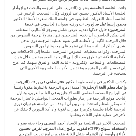
جاءت
الجلسة الخامسة
بعنوان (التدريب على الترجمة والبحث فيها) وأدار
الجلسة الأستاذ الدكتور حسين عبدالرؤوف وكان المتحدث الرئيس في
الجلسة أستاذ اللغويات التطبيقية في جامعة الملك سعود الأستاذ الدكتور
محمود إسماعيل صالح
وجاءت ورقته بعنوان (
الحاسوب في خدمة
المترجمين
) حاول خلالها تقديم عرض شامل وموجز للأساليب المختلفة
التي يمكن للحاسوب أن يخدم المترجمين فيها، متناولاً ترجمة النصوص من
خلال الترجمة الآلية أو الأنظمة التي تقوم بعملية الترجمة دون تدخل
بشري، كذاكرات الترجمة التي تعتمد على مخزوناتها من النصوص
المترجمة، وقواعد معطيات النصوص المترجمة، ملمحاً إلى الاختلافات بين
الأنظمة الثلاثة، ثم تطرق بعد ذلك إلى الترجمة المعجمية من خلال بنوك
المصطلحات، والمعاجم الإلكترونية – ثنائية اللغة، والفرق بينهما، كما عرج
إلى تحسين النص المترجم وعدد من الأدوات الحاسوبية الأخرى التي
تستخدم في الترجمة.
وكشف الدكتور في جامعة طيبة الدكتور
عنتر صلحي
في ورقته (
الترجمة
وإعداد معلم اللغة الإنجليزية
) أهمية إدماج الترجمة باعتبارها مكوناً رئيساً
في البرامج المقدمة لمعلمي اللغة الإنجليزية في العالم العربي، وتناول
الباحث موقع الترجمة في إطار تطورات المدخل التواصلي باعتبار الترجمة
أداة يمكن للمعلم استخدامها، وبين أن الهدف من دراسته هو تبيان دوري
الترجمة كأداة تعليمية وكزمرة مهارات لغوية وأن كلا الدورين لا ينفك عن
الآخر في عملية تعليم اللغات وتعلمها.
المتحدث الأخير في الجلسة هو الأستاذ
أحمد المعيني
وجاء بحثه بعنوان
(
استخدام نموذج (CIPP) لتقويم برامج إعداد المترجم لغرض تحسين
الأداء
)، وأوضح أن الاهتمام ضئيل للغاية بتقويم برامج تدريب المترجم