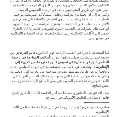
توظيف تقنيات مثل التناقض، التشبيه، والكناية أو الحذف، بالإضافة إلى أن
التلطيف يعكس الحس الذوقي ويعد مؤشراً للذوق العام مما يجعله يقف
حجر عثرة في طريق المترجمين خاصة في ترجمة النصوص الدينية،
وأشارت إلى أن بحثها قام بدراسة وتحليل المشكلات المرتبطة بترجمة
العبارات التلطيفية في الحديث النبوي الشريف بالإضافة إلى تقديم بعض
الاقتراحات للتغلب على المشكلات، وتقترح الدراسة إستراتيجية التغريب
لترجمة تلك العبارات في الحديث النبوي الشريف، خاصة إذا كان القارئ
ينتمي إلى الأقليات الإسلامية التي تتطلع لمعرفة ثقافة الحضارة الإسلامية
في سياق ديني.
أما المتحدثة الأخيرة في الجلسة الرابعة فهي الدكتوره
هانم الفرحاتي
من
جامعة ليدز ببريطانيا وحملت ورقتها عنوان (
أساليب المواءمة في ترجمة
العناصر الدينية والحضارية في نصوص قانونية مترجمة من العربية إلى
الإنجليزية
) ، وتحدثت عن الأساليب المستخدمة في ترجمة العناصر الدينية
والحضارية عن طريق مماثلتها بنصوص مترجمة من العربية إلى الإنجليزية،
وعلى وجه الخصوص الكيفية التي تم بها ترجمة تلك العناصر العربية إلى
اللغة الإنجليزية، ثم فصلت الحديث عن بعض المناهج المستخدمة وحللت
بعض النتائج.
بعد ذلك فتح باب النقاش والمداخلات، أدار الجلسة الأستاذ الدكتور
باسل
حاتم
الأستاذ في الجامعة الأمريكية في الشارقة.
------------------------
صلحي طالب بضرورة إدماج الترجمة في البرامج المقدمة لمعلمي اللغة
الإنجليزية
المعيني: الاهتمام ضئيل للغاية بتقويم برامج تدريب للمترجم