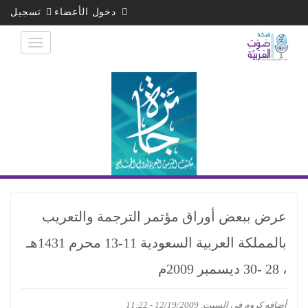
تجاوز
دخول الأعضاء
تسجيل
إلى
المحتوى
الرئيسي
عرض ببعض أوراق مؤتمر الترجمة والتعريب
بالمملكة العربية السعودية 11-13 محرم 1431هـ
، 28 -30 ديسمبر 2009م
أضافه
كروم
في السبت, 12/19/2009 - 11:22