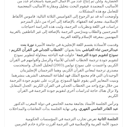
الحضارية. ولكن تم إنتاج عدد من الأعمال المرضية باستخدام عدد من
الأساليب المعتمدة. فيقوم البحث بتحليل ومقارنة الأساليب المعجمية
للتعامل مع هذه المشكلات.
وأوضحت أنه قد تم الرجوع إلى القواميس الثلاثة التالية: قاموس الألفاظ
الإسلامية، معجم لغة الفقهاء، بالإضافة إلى أجزاء من دليل المترجم
دراسات في اللغة ونظريات الترجمة، ولبت هذه الدراسة احتياجات
المترجمين والطلاب ومدرّسي الترجمة بالإضافة إلى غير الناطقين بالعربية
المهتمين بمعرفة الإسلام واللغة العربية.
وقدمت الأستاذة بقسم اللغة الإنجليزية في جامعة الأميرة
نورة بنت
عبدالرحمن ثناء الغباشي
بحثا بعنوان "
الخطاب الجدلي في القرآن الكريم :
نموذج لتقويم جودة الترجمة
" حاولت فيه الباحثه بمحاولة لتطوير نموذج
لتقويم جودة ترجمة الخطاب الجدلي للأنبياء والرسل وأقوامهم في القرآن
الكريم، واعتمدت على نموذج تولمن (2003) لتحليل الجدال. واستخدمت
مصدري ترجمة لمعاني القرآن الكريم، وهما الترجمتان الإنجليزيتان
الوحيدتان التي قام مجمع الملك فهد لطباعة المصحف الشريف بنشرهما.
وبنيت المعايير التي يقوم عليها النموذج، وركزت على تقويم جودة الترجمة
من خلال نوع واحد من الخطاب الجدلي في القرآن الكريم: الجدل المقابل.
ولا تزال هناك حاجة لدراسات أخرى لتقويم جودة الترجمة في القرآن
الكريم.
وترأس الجلسة الأستاذ بجامعة محمد الخامس في دولة المغرب الدكتور
عبد القادر الفاسي الفهري
، وفي نهاية الجلسة بدأت النقاشات والمداخلات
------------------
الجلسة الثانية
تعرض تجارب الترجمة في المؤسسات الحكومية
جمود الأمة العربية والإسلامية في الترجمة أفرزت جائزة خادم الحرمين