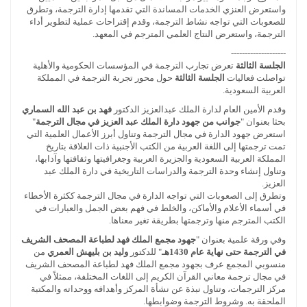
واستعرض العنزي الخدمات المساندة التي تقدمها إدارة الترجمة، وتطرق
للصعوبات التي تواجه نشاط الترجمة، وقدم إقتراحات عملية لتطوير أداء
الترجمة، واستعرض النتاج العلمي المترجم في المعهد.
--------------------
الجلسة الثالثة
تعرض تجارب الترجمة في المؤسسات الحكومية والأهلية
تواصلت فعاليات
الجلسة الثالثة
حول محور تجربة الترجمة في المملكة
العربية السعودية.
وقدم الأمين العام لدارة الملك عبدالعزيز الدكتور
فهد بن عبد الله السماري
بحثا بعنوان "
جوانب من جهود دارة الملك عبد العزيز في مجال الترجمة
"
استعرض جهود الدارة في مجال الترجمة وتناول أبرز الأعمال العلمية التي
تمت ترجمتها إلى اللغة العربية من الكتب الأجنبية ذات العلاقة بتاريخ
المملكة العربية السعودية والجزيرة العربية وجغرافيتها وثقافتها وآدابها،
وتناول إنشاء وحدة الترجمة والدراسات التاريخية في دارة الملك عبد
العزيز.
وتطرق إلى الصعوبات التي تواجه الدارة في مجال الترجمة ككثرة الأخطاء
في أسماء الأعلام والأماكن، والخلط في فهم بعض الجمل والعبارات في
الكتب المترجم منها وترجمتها بطريقة تغير معناها.
وفي ورقة علمية بعنوان "
جهود مجمع الملك فهد لطباعة المصحف الشريف
في الترجمة حتى نهاية عام 1430هـ
" للدكتور
وليد بن بليهش العمري
من
منسوبي المجمع عرف بجهود مجمع الملك فهد لطباعة المصحف الشريف
في مجال ترجمة معاني القرآن الكريم إلى اللغات المختلفة، ممثلاً في
مركز الترجمات، وتناول نبذة عن نشأة المركز وأهدافه ووحداته والمكتبة
الملحقة به. وشروط الترجمة وضوابطها.