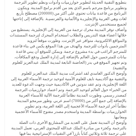
بتطويع التقنية الحديثة لتطوير خوارزميات وأدوات ونظم تطوير الترجمة
وتطوير برنامج مترجم باسم الذي يعد من أقدم برامج المدينة. ويتكون
البرنامج من قاعدة بيانات تحتوي على أكثر من (200000) مصطلح بأربع
لغات وهي العربية والإنجليزيـة والألمانية والفرنسيـة. بالإضافة إلى إتاحتها
لجميع مستخدمي الإنترنت.
وأضاف توفر المدينة محرك ترجمة من العربية إلى الإنجليزية، يستطيع من
خلالها أعضاء هيئة التدريس والطلاب استخدام المحرك لترجمة المستندات
والمواقع الالكترونية، متوافر عبر الإنترنت. وطورت موقعاً لتزويد
المترجمين بأدوات للترجمة. والهدف من هذا الموقع يكمن في بناء قاعدة
للمترجم الراغب في بدء مشروع ترجمة. ويمكن للموقع أن يبني قاعدة
بيانات للمترجمين حول العالم بالإضافة إلى إدارة العمل ودفع المكافآت،
وتم تجهيز الموقع في بدر (الحاضنة التابعة لمدينة الملك عبدالعزيز للعلوم
والتقنية).
وأوضح الدكتور الغامدي لقد اشتركت مدينة الملك عبدالعزيز للعلوم
والتقنية مع أكاديمية نايف للعلوم الأمنية لتوحيد ترجمة الأسماء العربية إلى
اللغة الإنجليزية، وتم عقد ندوتين في الأكاديمية حيث وجهت الدعوة للعديد
من الخبراء حول العالم لتوحيد الترجمة. وتم اعتماد خوارزميات الترجمة
كمصدر رسمي. وطورت المدينة نظاماً للترجمة الآلية للأسماء العربية
بالإضافة إلى جمع أكثر من (70000) اسم عربي. وطور مبرمجو المدينة
نظاماً آخر لترجمة الأسماء الأعجمية إلى اللغة العربية، وتم تطوير
الخوارزميات بواسطة المدينة واستخدم مصدر مفتوح للأسماء الأعجمية
ومعانيها.
وأوضح أن المدينة تعمل على العديد من المشاريع الأخرى ذات الصلة
بالترجمة. وكجزء من مبادرة الملك عبدالله للمحتوى العربي، تعمل المدينة
على ترجمة ثلاثة وثلاثين كتاباً بارزا ًفي التقنيات الإستراتيجية بما فيها