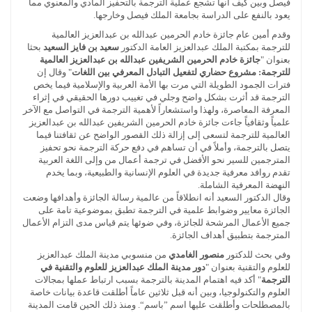
فيصل وبين كيف أنها تشجع عملية الترجمة بالتحفيز المادي والمعنوي مما
يعود بالنفع على الدراسة بجامعة الملك فيصل وخارجها.
وقدم أمين عام جائزة خادم الحرمين عبدالله بن عبدالعزيز العالمية
للترجمة بمكتبة الملك عبدالعزيز العامة الدكتور
سعيد بن فايز السعيد
بحثا
بعنوان "
جائزة خادم الحرمين الشريفين عبدالله بن عبدالعزيز العالمية
للترجمة: مشروع حضاري لتفعيل التبادل المعرفي بين اللغات
" وقال إن
فترات الجمود الطويلة التي مرت بها الأمة العربية والإسلامية فيما يخص
الترجمة قد أثرت بشكل واضح وجلي في تغييب دورها الحقيقي في إثراء
المعرفة المعاصرة، ولهذا واستشعاراً لأهمية الترجمة في التواصل مع الآخر
علمياً وثقافياً جاءت جائزة خادم الحرمين الشريفين عبدالله بن عبدالعزيز
العالمية للترجمة لتسعى إلى إزالة ذلك القصور الواضح عن ثقافتنا فيما
يتصل بالترجمة، وأملاً في أن تساهم في دفع حركة الترجمة نحو تحفيز
المترجمين للسير نحو الأفضل في ترجمة أعمال من وإلى اللغة العربية
تقدم روافد معرفية جديدة في العلوم الإنسانية والطبيعية، وبما يخدم
النهضة المعرفية الشاملة.
وقال الدكتور السعيد أنه انطلاقاً من عالمية رسالة الجائزة وأهدافها وضعت
الجائزة معايير وضوابط علمية في الترجمة تطبق بموضوعية تامة على
جميع الأعمال المرشحة للجائزة، وفي ضوئها يتم قياس مدى التزام الأعمال
المترجمة بتطبيق أهداف الجائزة.
وفي بحث للدكتور
منصور الغامدي
من منسوبي مدينة الملك عبدالعزيز
للعلوم والتقنية بعنوان "
دور مدينة الملك عبدالعزيز للعلوم والتقنية في
الترجمة
" أكد فيه اهتمام المدينة بالترجمة بسبب ارتباط عملها بمجالات
العلوم والتكنولوجيا، وبين أنه قبل ثلاثين عاماً أطلقت قاعدة بيانات خاصة
بالمصطلحات وأطلقت عليها اسم ”باسم“. ومنذ ذلك الحين قامت المدينة