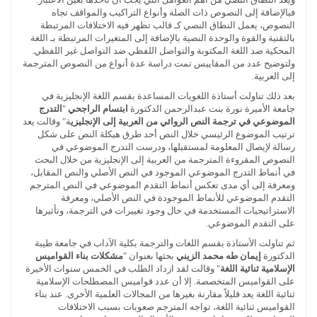
فبالإضافة إلى النصوص ذات الصلة وأنواع التراكيب والمواقف تجاه
النصوص، يعمل النطاق النصي كـ قالب تظهر فيه الاختلافات المرتبطة
بالتقنية والقوة والوحدة النصية بالإضافة إلى المتغيرات المرتبطة بـ اللغة
المحكية ضد اللغة المكتوبة والتواصل اللفظي ضد التواصل غير اللفظي.
ولتوضيح عدد من المقاييس تمت دراسة عدة أنواع من النصوص المترجمة
إلى العربية.
بعد ذلك تناولت أستاذة اللغويات المساعدة بقسم اللغة الإنجليزية في
جامعة الأميرة نورة بنت عبدالرحمن الدكتورة
ابتسام الراجحي
"
التدرج
الموضوعي في ترجمة النص الروائي من العربية إلى الإنجليزي
ة" وقالت يعد
ترتيب الموضوع الرئيسي خلال النص أحد طرق هيكلة النص على شكل
رسالة لإيصال المعلومة لمستقبلها، ودرست التدرج الموضوعي في
النصوص المقروءة المترجمة من العربية إلى الإنجليزية من خلال البحث
في أنماط التدرج الموضوعي الموجود في النص الأصلي والنص المقابل،
ومعرفة إلى أي مدى تعكس أنماط التقدم الموضوعي في النص المترجم
التقدم الموضوعي للأنماط الموجودة في النص الأصلي، ومعرفة
الاستراتيجيات المستخدمة في حال وجود تغييرات في الترجمة، وتأثيرها
على التقدم الموضوعي.
ثم تناولت الأستاذة بقسم اللغات والترجمة بكلية الآداب في جامعة طيبة
الدكتورة
إيمان طه محمد الزيني
بحثها بعنوان "
مشكلات بناء القواميس
الإسلامية ثنائية اللغة
" وقالت لقد ازداد الطلب في الخمس سنوات الأخيرة
على القواميس المتخصصة. إلا أن عدد قواميس المصطلحات الإسلامية
ثنائية اللغة يعد قليلاً مقارنة بغيرها من المجالات العلمية الأخرى. عند بناء
القواميس ثنائية اللغة، تواجه المترجم صعوبات بسبب الاختلافات