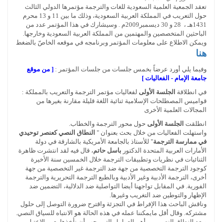
تعقد الجمعية العلمية السعودية للغات والترجمة مؤتمرها الدولي الثالث
حول التعريب في المملكة العربية السعودية، وذلك ما بين 11 و 13 محرم
1431هـ ، 28 و 30 ديسمبر2009م . وسيشارك في هذا المؤتمر عدد من
الباحثين المتخصصين والمهتمين من المملكة العربية السعودية وخارجها.
ويمكن الاطلاع على معلومات المؤتمر وبرنامجه في موقعه الخاصّ بالضغط
هنا
وفيما يلي أورد عرضاً بخمس جلسات من جلسات المؤتمر :
[ من موقع
جامعة الإمام - الفعاليات ]
في انطلاقة
الجلسة الأولى
لفعاليات مؤتمر الترجمة والتعريب بالمملكة :
قواميس المصطلحات الإسلامية ثنائية اللغة قليلة مقارنة بغيرها من
المجالات العلمية الأخرى
انطلقت
الجلسة الأولى
حول محور الترجمة والخطاب.
واستهلت الفعاليات من خلال بحث بعنوان "
النطاق النصي كعنصر توحيدي
في ممارسة الترجمة
" للأستاذ بالجامعة الأمريكية بالشارقة في دولة
الأمارات العربية المتحدة الدكتور
باسل حاتم
، قال فيه لقد انتشرت ظاهرة
الثنائيات في نظريات وتطبيقات الترجمة خلال الخمسين سنة الأخيرة
كوجود الترجمة التخصصية من جهة ضد الترجمة غير التخصصية من جهة
أخرى، الترجمة الأدبية وغير الأدبية وبالطبع الترجمة التحريرية والترجمة
الفورية. في المقابل تواجهنا أيضا التواصلية ضد الدلالية، التضمين ضد
الإظهار والتوطين ضد التغريب وغيرها.
وناقش الباحث هذا الإفراط في التجزئة واقترح ضرورة التوصل إلى حلول
مشتركه. وقال أقل مايمكننا عمله في هذه الحالة هو الانتباه للسياق النصي.
ويعد النطاق النصي من أهم العوامل التي يجب أن نأخذها بعين الاعتبار.