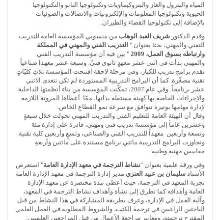
المياه والبترول والغاز والبتروكيماويات وتكنولوجيا النانو والتكنولوجيا
الحيوية وتكنولوجيا المعلومات والإلكترونيات والاتصالات والضوئيات
بالإضافة إلى تكنولوجيا الفضاء والطيران.
وقدم الدكتور
شريف العبد الوهاب
من منسوبي المؤسسة العامة للتدريب
التقني والمهني، بحثا بعنوان "
التدريب الفني والمهني في المملكة
وارتباطه بسوق العمل، 2009
" بين فيه أن مؤسسة التدريب الفني
والمهني بدأت في اثني عشر معهدٍ ثانوي فنيِّ، وسبعة عشر معهدا صناعياً
تقدم برامج تدريب للكبار، وفي مرحلة لاحقة افتتحت المؤسسة ثلاثِ كليّاتٍ
تقنية مصغّرة. كما أن البرامج التدريبية المستوردة لم تكن تتعدى الاثني
عشر برنامجاً. وفي عام 2007، تمكّنت المؤسسة من بناء أنظمتها الداخلية
والإجراءات الخاصة بها كهيئة مستقلة بذاتها، ممّا أعطاها المرونة اللازمة
لإدارة مهامها بوتيرة تتوافق مع سرعة نمو القطاع الخاص.
وقال أن الهيئة العامة للتعليم الفني والتدريب المهني تحولت خلال سبعةٍ
وعشرين عاماً إلى مؤسسة تدريب فني ومهني، قادرة على إدارة مئة
وتسعة وأربعين معهداً للتدريب الفني والصناعي، وتسعٍ وأربعين كلية تقنية.
وتجاوزت البرامج التدريبية مائتي برنامج مستندة على مائتين وأربعةِ
مقاييس مهنية وطنية.
وفي ورقة علمية بعنوان "
نشاط الترجمة في معهد الإدارة العامة
" استعرض
الأستاذ
سليمان بن عبيد العنزي
مدير إدارة الترجمة في معهد الإدارة العامة
تجربة المعهد في الترجمة، حيث أعطى نبذة مختصرة عن معهد الإدارة
العامة وأهدافه كما تطرق إلى نشأة وأهداف نشاط الترجمة في المعهد،
وآلية العمل في الإدارة، وعرف بطريقة المشاركة في هذا النشاط من قبل
الباحثين الراغبين في ترجمة الكتب، والشروط المطلوبة في العمل العلمي
المقترح ترجمته، ومعايير مراجعة الأعمال من قبل المراجعين العلميين.