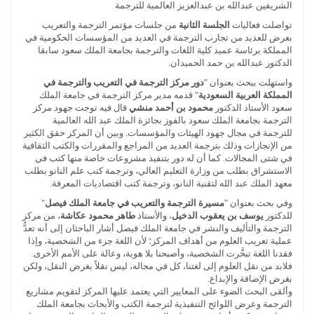
الشريفين عبدالله بن عبدالعزيز العالمية للترجمة
تواصلت فعاليات
الجلسة الثانية
من جلسات مؤتمر الترجمة والتعريب
بعرض للعديد من تجارب الترجمة في العديد من المؤسسات الحكومية في
المملكة برئاسة عميد كلية اللغات والترجمة بجامعة الملك سعود سابقا
الدكتور عبدالله بن حمد الحميدان.
واستهلت ببحث بعنوان "
دور مركز الترجمة في التعريب والترجمة في
المملكة العربية السعودية
" قدمه مدير مركز الترجمة في جامعة الملك
سعود الأستاذ الدكتور
محمود بن أحمد منشي
قال فيه توجت جهود مركز
الترجمة بجامعة الملك سعود بالفوز بجائزة الملك عبد الله العالمية
للترجمة في مجال جهود الهيئات والمؤسسات. وبين أن المركز حقق الكثير
من الإنجازات وذلك بترجمة العديد من المراجع والمقررات والكتب الثقافية
في شتى المجالات. كما أن له دور بتنفيذ مشروعات خاصة منها كتب في
الاستشراق بطلب من وزارة التعليم العالي، وترجمة كتب علم النانو بطلب
معهد الملك عبد الله لتقنية النانو، وترجمة كتب اقتصاديات المعرفة.
وفي بحث بعنوان "
مسيرة الترجمة والتعريب في جامعة الملك فيصل
"
للدكتور
يوسف بن يعقوب الدخيل
، والأستاذ
طاهر محمود عكاشة
، من مركز
الترجمة والتأليف والنشر في جامعة الملك فيصل أشار الباحثان إلى أنه تعدُّ
عملية تعريب العلوم من أهداف المركز؛ لأن اللغة جزء من الشخصية، وإذا
فقدنا اللغة تبخَّرت الشخصية، وأصبحنا بلا هوية، وعالة على الأمم الأخرى.
فلابد من نقل العلوم إلى لغتنا، كل في مجاله، ليس نقلاً بغرض النقل، ولكن
بغرض الإضافة والإبداع.
وألقى البحث الضوء على المعايير التي يعتمد عليها المركز لتقويم مشاريع
الترجمة وعرض اللوائح التنفيذية لترجمة الكتب والأبحاث بجامعة الملك