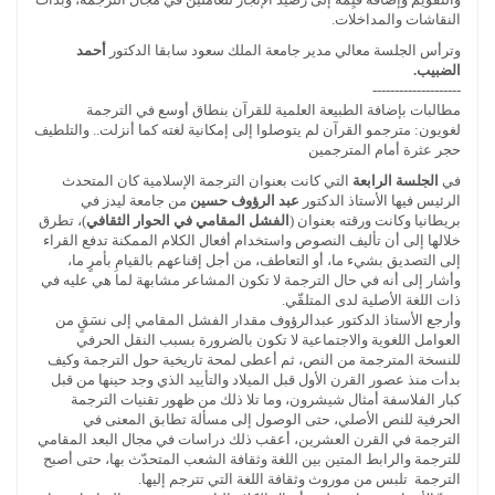
النقاشات والمداخلات.
وترأس الجلسة معالي مدير جامعة الملك سعود سابقا الدكتور
أحمد
الضبيب.
--------------------
مطالبات بإضافة الطبيعة العلمية للقرآن بنطاق أوسع في الترجمة
لغويون: مترجمو القرآن لم يتوصلوا إلى إمكانية لغته كما أنزلت.. والتلطيف
حجر عثرة أمام المترجمين
في
الجلسة الرابعة
التي كانت بعنوان الترجمة الإسلامية كان المتحدث
الرئيس فيها الأستاذ الدكتور
عبد الرؤوف حسين
من جامعة ليدز في
بريطانيا وكانت ورقته بعنوان (
الفشل المقامي في الحوار الثقافي
)، تطرق
خلالها إلى أن تأليف النصوص واستخدام أفعال الكلام الممكنة تدفع القراء
إلى التصديق بشيء ما، أو التعاطف، من أجل إقناعهم بالقيامِ بأمرٍ ما،
وأشار إلى أنه في حال الترجمة لا تكون المشاعر مشابهة لما هي عليه في
ذات اللغة الأصلية لدى المتلقّي.
وأرجع الأستاذ الدكتور عبدالرؤوف مقدار الفشل المقامي إلى نسَقٍ من
العوامل اللغوية والاجتماعية لا تكون بالضرورة بسبب النقل الحرفي
للنسخة المترجمة من النص، ثم أعطى لمحة تاريخية حول الترجمة وكيف
بدأت منذ عصور القرن الأول قبل الميلاد والتأييد الذي وجد حينها من قبل
كبار الفلاسفة أمثال شيشرون، وما تلا ذلك من ظهور تقنيات الترجمة
الحرفية للنص الأصلي، حتى الوصول إلى مسألة تطابق المعنى في
الترجمة في القرن العشرين، أعقب ذلك دراسات في مجال البعد المقامي
للترجمة والرابط المتين بين اللغة وثقافة الشعب المتحدّث بها، حتى أصبح
الترجمة تلبس من موروث وثقافة اللغة التي تترجم إليها.