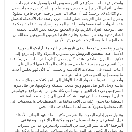
واستعرض نشاط المركز في الترجمة، ومن أهمها وصول عدد ترجمات
معاني القرآن الكريم إلى خمسين، ومما قام بها المركز من ترجمات حتى
عام 1428ه 50 ترجمة؛ كما أن هناك اثنا عشر ترجمة أخرى جاهزة للطبع؛
وجاري العمل على الترجمة لثمان لغات أخرى. وتمتد تلك الأنشطة لتشمل
عقد الندوات المتخصصة وأشار لقيام المجمع بإصدار مجلة علمية محكمة
تعنى بترجمة القرآن الكريم. وقام المجمع بترجمة بعض الكتب العلمية
الصادرة فيه. وقد فاز المجمع بجائزة خادم الحرمين الشريفين عبدالله بن
عبدالعزيز العالمية للترجمة في دورتها الأولى.
وفي ورقة بعنوان "
محطات في تاريخ قسم الترجمة: أرامكو السعودية
"
للأستاذ
عبد المحسن الدرويش
من منسوبي الشركة وقال إنه يرجع إلى
ثلاثينيات القرن الماضي، عندما كان يسمى ”إدارة الدراسات العربية“، فقد
بدأ القسم في ممارسة عمله في فترة كانت المملكة فيها لا تزال على
أعتاب التقدم في المجالات الأكاديمية والعلمية، أما الآن فهو يعكس أحدث
ما وصلت إليه التقنيات في عالم الترجمة.
وأضاف أنه عندما جاء رواد النفط الأوائل إلى المملكة كانت هناك حاجة
ماسة لإيجاد التواصل بينهم وبين شعب المملكة وحكومتها، في ظل ندرة
المترجمين في ذلك الحين والبيئة التي تكاد تخلو من أية مراجع أو قواميس
تتناول الموضوعات التي تهم الشركة. أضف إلى ذلك طبيعة الصناعة
النفطية بما تحتوي عليه من آلاف مؤلفة من المصطلحات والمسميات التي
كان معظمها مجهولاً لغالبية أهل المملكة في ذلك الحين.
وتناول مدير إدارة البحوث والنشر من مكتبة الملك فهد الوطنية الأستاذ
نبيل المعثم
في ورقة له بعنوان "
جهود مكتبة الملك فهد الوطنية في
الترجمة
" آليات نشر الترجمة في المكتبة، واستعرض عدا من مميزات
مترجمات المكتبة ومنها الجدة والحداثة ومواكبة التطورات والتركيز على