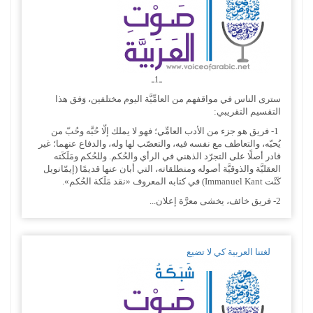
ـ1ـ
سترى الناس في مواقفهم من العامِّيَّة اليوم مختلفين، وَفق هذا
التقسيم التقريبي:
1- فريق هو جزء من الأدب العامِّي؛ فهو لا يملك إلّا حُبَّه وحُبّ من
يُحبّه، والتعاطف مع نفسه فيه، والتعصّب لها وله، والدفاع عنهما؛ غير
قادر أصلًا على التجرّد الذهني في الرأي والحُكم. وللحُكم ومَلَكَته
العقليَّة والذوقيَّة أصوله ومنطلقاته، التي أبان عنها قديمًا (إيمّانويل
كَنْت Immanuel Kant‏) في كتابه المعروف «نقد مَلَكة الحُكم».
2- فريق خائف، يخشى معرَّة إعلان...
لغتنا العربية كي لا تضيع