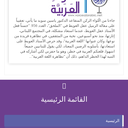
جاءنا من الّلواء الركن المتقاعد الدكتور ياسين سويد ما يأتي، تعقيباً
على مقالة الزميل عقل العويط في "الملحق"، العدد 956. "حسناً فعل
الأستاذ عقل العويط، عندما استعاد مشكلة، في المجتمع اللبناني،
إثارتها، منذ نحو أسبوعين، نخبة من المثقفين، في تظاهرة فريدة من
نوعها، وكان عنوانها "اللغة العربية"، وقد حرص الأستاذ العويط على
استعادتها، بأسلوبه الرصين المعتاد، لكي يقول للبنانيين جميعاً:
انتبهوا، فلغتكم العربية في خطر، وهو ما حفزني لكي أشاركه في
التنبه لهذا الخطر الداهم، ذلك أن "تظاهرة اللغة العربية"...
القائمة الرئيسية
الرئيسية