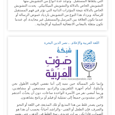
التي يتلقاها المستقبل . وتوجد عدة أنواع من التشويش منها
التشويش الخاص بالدلالة والتشويش الميكانيكي . يحدث التشويش
الخاص بالدلالة نتيجة المؤثرات الذاتية التي تؤثر في فهم المستقبل
للرسالة. ويزداد هذا النوع من التشويش بازدياد غموض الرسالة أو
عندما تكون العلاقة بين المرسل والمستقبل غير محايدة، أي عندما
تكون مثقلة بالمعاني الانفعالية السلبية أو الإيجابية...
اللغة العربية والإعلام.. ـ نصر الدين البحرة
وإنما تكبر المسألة حين ننتبه إلى أننا نقضي الوقت الأطول نحن
وأبناؤنا، أمام أجهزة التلفزيون والراديو، مستمعين أو مشاهدين،
وربما أمضى نفر من الأسرة الواحدة ساعات، دون أن يحدِّث أحدهم
الآخر، مشدودين جميعاً إلى تمثيلية أو فيلم أو برنامج يشاهدون.‏
وحين يصدر غلط من هذا المذيع أو تلك المذيعة، في اللغة أو النحو
والصرف، فإن الطفل أو الفتى - والراشد أحياناً- يحسب أن هذا هو
الصواب، فإذا تكرر مرات عديدة، رسخ الغلط في الذهن، حتى يعسر