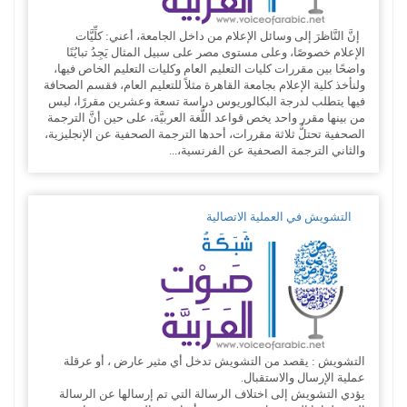
إنَّ النَّاظرَ إلى وسائل الإعلام من داخل الجامعة، أعني: كلِّيَّات
الإعلام خصوصًا، وعلى مستوى مصر على سبيل المثال يَجِدُ تبايُنًا
واضحًا بين مقررات كليات التعليم العام وكليات التعليم الخاص فيها،
ولنأخذ كلية الإعلام بجامعة القاهرة مثلاً للتعليم العام، فقسم الصحافة
فيها يتطلب لدرجة البكالوريوس دراسة تسعة وعشرين مقررًا، ليس
من بينها مقرر واحد يخص قواعد اللُّغة العربيَّة، على حين أنَّ الترجمة
الصحفية تحتلُّ ثلاثة مقررات، أحدها الترجمة الصحفية عن الإنجليزية،
والثاني الترجمة الصحفية عن الفرنسية،...
التشويش في العملية الاتصالية
التشويش : يقصد من التشويش تدخل أي مثير عارض ، أو عرقلة
عملية الإرسال والاستقبال.
يؤدي التشويش إلى اختلاف الرسالة التي تم إرسالها عن الرسالة