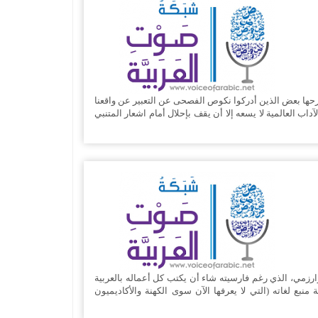
طرحها بعض الذين أدركوا نكوص الفصحى عن التعبير عن واقعنا
داب العالمية لا يسعه إلا أن يقف بإحلال أمام اشعار المتنبي
العربية ’الجبر‘، وهناك باب الخوارزميات Algorisms باسم العالم المسلم، الخوارزمي، الذي رغم فارسيته شاء أن يكتب كل أعماله بالعربية
 منبع لغاته (التي لا يعرفها الآن سوى الكهنة والأكاديميون