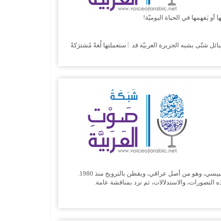
 أو يَفهمها في الحياة اليوميّة!
نّ قبائل شتّى بشبه الجزيرة العربيّة قد ٱستعملتها لُغةً مُشترَكةً
ورد هذا السؤال عنوانا لمقالة نشرت في أسبوعية courrier internationnal، العدد 137، ضمن خانة لسانيات، يوم الجمعة، 17 ديسمبر 2010، لوليد القبيسي، وهو من أصل عراقي، ويقطن بالنرويج منذ 1980.
 التصورات، والاستدلالات، ثم نرد بمناقشة عامة.