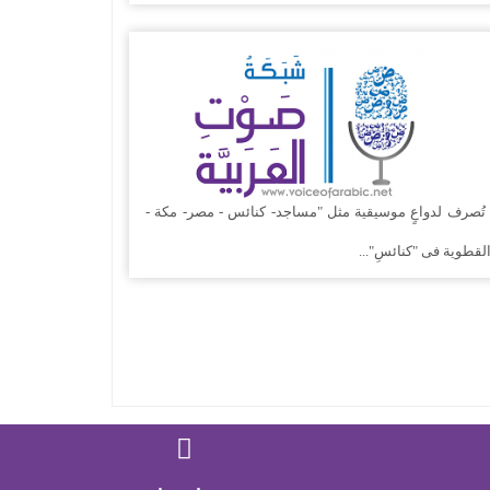
تُصرف لدواعٍ موسيقية مثل "مساجد- كنائس - مصر- مكة -
لقطوية فى "كنائسِ"...