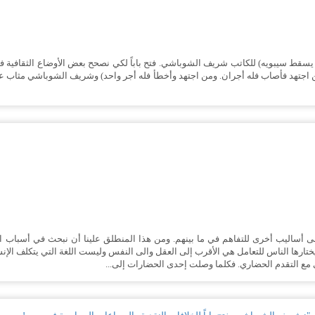
. يسقط سيبويه) للكاتب شريف الشوباشي. فتح باباً لكي نصحح بعض الأوضاع الثقافية في
اجتهد فأصاب فله أجران. ومن اجتهد وأخطأ فله أجر واحد) وشريف الشوباشي مثاب علي ه
 أساليب أخرى للتفاهم في ما بينهم. ومن هذا المنطلق علينا أن نبحث في أسباب ا
ختارها الناس للتعامل هي الأقرب إلى العقل والى النفس وليست اللغة التي يتكلف الإنسا
 مع التقدم الحضاري. فكلما وصلت إحدى الحضارات إلى...