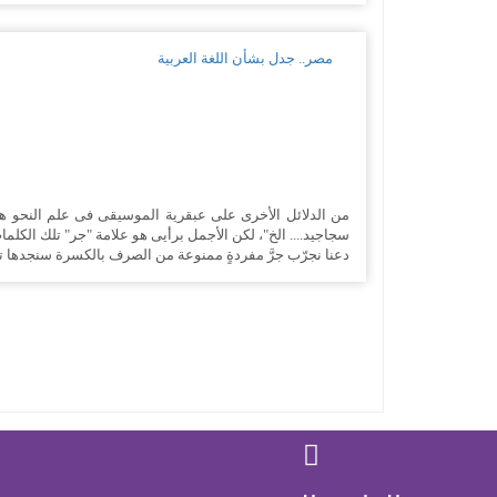
مصر.. جدل بشأن اللغة العربية
من الدلائل الأخرى على عبقرية الموسيقى فى علم النحو ه
سجاجيد.... الخ"، لكن الأجمل برأيى هو علامة "جر" تلك الكل
دعنا نجرّب جرَّ مفردةٍ ممنوعة من الصرف بالكسرة سنجدها تلتب