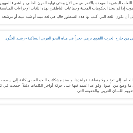
ات البشرية المهددة بالانقراض من الآن وحتى نهاية القرن الحالي. والشيء المهين الذي
أن تكون اللغة التي أكتب بها هذه السطور حاليا هي لغة ميتة أو شبه ميتة أو مرشحة ل
من خارج الحزب اللغوي يرمي حجراً في مياه النحو العربي الساكنة - رشيد الخيُّون
في العالم، إلى تعقيد ولا منطقية قواعدها، ويسند مشكلات النحو العربي كافة إلى سيبويه
ما وضع من أُصول وقواعد اعتمد فيها على حركة أواخر الكلمات دليلاً، جمعت في ك
قويم اللسان العربي. والحقيقة التي...