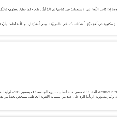
ا كانت اللُّغةُ التي ٱستُعملتْ في كتابتها لم يَعُدْ أيُّ ناطق - كما يظنّ بعضُهم- يَتكلّمُها
سالةٍ مكتوبة في لُغةٍ ميِّتةٍ، لُغة كانت تُسمّى «العربيّة»، وهي لُغة يُقال - وٱللّـهُ أعلم!- بأ
وغير مسؤولة، ارتأينا الرد على عدد من متبنياته اللغوية الخاطئة. سنلخص بعضا من هذه