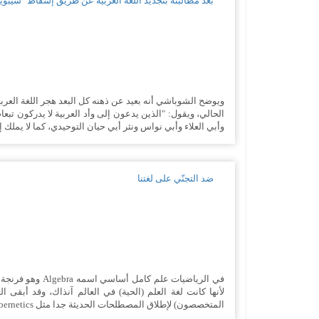
بعد مطالبته بتجديد اللغة العربية عن طريق إسقاط "سيبوي
ويوضح الشوباشي أنه بعيد عن ذهنه كل البعد هجر اللغة العرب
الحالي، ويقول: "الذين يدعون إلى وأد العربية لا يدركون تبعا
وأبي العلاء وأبي نواس ونثر أبي حيان التوحيدي، كما لا يملك إلا
ضد التجنّي على لغتنا
لأنها كانت لغة العلم (الحية) في العالم آنذاك، وقد أبقى ال
المتخصصون) لإطلاق المصطلحات الحديثة جدا مثل cybernetics وquantum وغيرها، دون أن يتهمه...