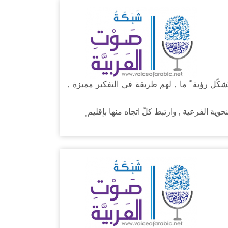
ُشكّل رؤية ً ما , لهم طريقة في التفكير مميزة ,
 الفرعية , وارتبط كلّ اتجاه منها بإقليم ٍ