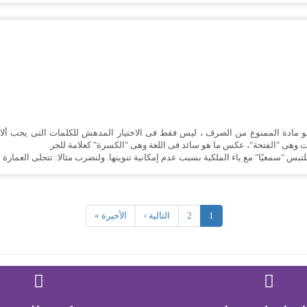
و مادة الممنوع من الصرف ، ليس فقط فى الاختيار المدهش للكلمات التى يجب ألا 
مات وهى "الفتحة"، عكس ما هو سائد فى اللغة وهى "الكسرة" كعلامة للجر.
س "سمعيًا" مع ياء الملكية بسبب عدم إمكانية تنوينها. ولنضرب مثالا: تتجلى العمارة ا
1
2
التالية ›
الأخيرة »