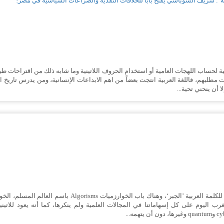
ه": شريف الشوباشي يفتح باباً للخلافات النقدية والصراعات السياسية في مصر!
ية لحساب اللهجات العامية أو استخدام الحروف اللاتينية وما شابه ذلك من اقتراحات 
ت مطلبهم، فاللغة العربية انتجت بعضاً من اهم الابداعات الإنسانية، ومن يدرس تاريخ الآ
 أن ينحني تحية...
في الرياضيات علم كامل أساسي اسمه Algebra وهو فرنجة للكلمة 
غرب اليوم على كل إسهاماتنا في المجالات العلمية ولم ينكرها، كما أنه يعود للاتينية