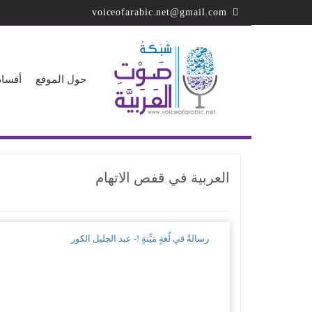
تجاوز
voiceofarabic.net@gmail.com
إلى
المحتوى
الرئيسي
حول الموقع
أقسام
العربية في قفص الاتهام
رسالةٌ في لُغةٍ مَيِّتةٍ !- عبد الجليل الكور