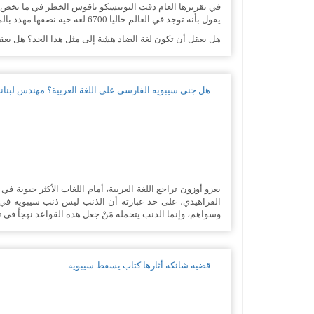
في تقريرها العام دقت اليونيسكو ناقوس الخطر في ما يخص اللغ
يقول بأنه توجد في العالم حاليا 6700 لغة حية نصفها مهدد بالموت إذا لم تتخذ الحكومات المعنية وجماعات الناطقين بهذه اللغات الإجراءات المناسبة لدعمها وحمايتها.
هل يعقل أن تكون لغة الضاد هشة إلى مثل هذا الحد؟ هل يعقل 
هل جنى سيبويه الفارسي على اللغة العربية؟ مهندس لبناني 
يعزو أوزون تراجع اللغة العربية، أمام اللغات الأكثر حيوية 
الفراهيدي، على حد عبارته أن الذنب ليس ذنب سيبويه في 
وسواهم، وإنما الذنب يتحمله مَنْ جعل هذه القواعد نهجاً في ت
قضية شائكة أثارها كتاب يسقط سيبويه