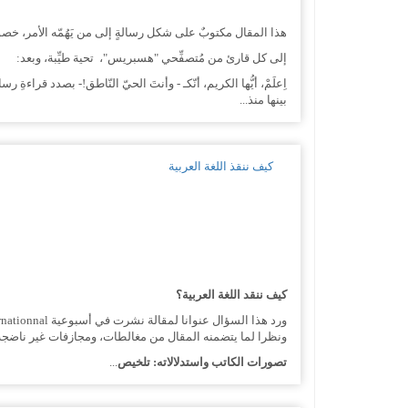
هذا المقال مكتوبٌ على شكل رسالةٍ إلى من يَهُمّه الأمر، خصوصا إذَ
إلى كل قارئ من مُتصفِّحي "هسبريس"، تحية طيِّبة، وبعد:
اِعلَمْ، أيُّها الكريم، أنّكـ - وأنتَ الحيّ النّاطق!- بصدد قراءةِ ر
بينها منذ...
كيف ننقذ اللغة العربية
كيف ننقد اللغة العربية؟
ونظرا لما يتضمنه المقال من مغالطات، ومجازفات غير ناضجة، 
تصورات الكاتب واستدلالاته: تلخيص
...