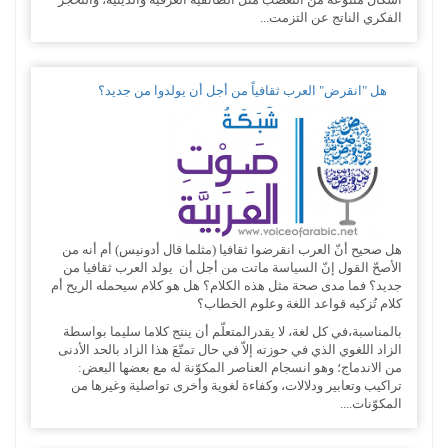
الفكري الناتج عن التزمت...
هل "انقرض" العرب ثقافياً من أجل أن يولدوا من جديد؟
هل صحيح أنّ العرب انقرضوا ثقافيا (مثلما قال أدونيس) أم أنه من
الأصحّ القول إنّ السياسة ماتت من أجل أن يولد العرب ثقافيا من
جديد؟ فما مدى صحة مثل هذه الكلام؟ هل هو كلام سيحمله الريح أم
كلام تُزكيه قواعد اللغة وعلوم الخطاب؟
بالمناسبة،في كل لغة، لا يقدرالمتعلّم أن ينتج كلاما سليما بواسطة
الزاد اللغوي الذي في حوزته إلاّ في حال تمتّعَ هذا الزاد بالحد الأدنى
من الاندماج؛ وهو انسجام العناصر المكوّنة له مع بعضها البعض:
تراكيب وتعابير ودلالات، وكفاءة لغوية وأخرى تواصلية وغيرها من
المكوّنات....