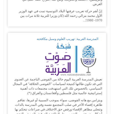
الغرض.
إنّ أهم حركة تعريب عرفتها البلاد التونسية تمت في عهد الوزير
الأول محمد مزالي رحمه الله (كان وزيرا للتربية ثلاثة مرات بين
1970- 1980؛...
المدرسة العربية: تهريب العلوم وسبل مكافحته
تعيش المدرسة العربية اليوم حالة من الفوضى الناجمة عن العدوى
التي قد تكون طالتها كنتيجة لسياسات "الفوضى الخلاقة" في المجال
السياسي، بالخصوص تلك التي استهدفت مجتمعات ذات أهمية
إستراتيجية عالمية مثل فلسطين وأفغانستان والعراق (*).
ويتزامن مع هاته الفوضى، سواء بموجب السببية أو غيرها، تفاقم
ظاهرة إقصاء الآخر في صلب المجتمع نفسه وفي المدرسة بالذات.
وتتجلى مظاهر الإقصاء ورفض حق الاختلاف في صراعات تتحكم بها
أشكال متنوعة من التعصب مثل الطائفية العرقية والدينية، والتحجر