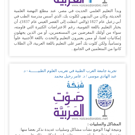
وبدأ التعليم العلمي الحديث في مصر، عند مطلع النهضة العلمية
الحديثة، وكان من البديهي لكلوت بك، الذي أسس مدرسة الطب في
أبي زعبل عام 1827 (والتي انتقلت إلى القصر العيني عام 1837)، أن
يختار التعليم باللغة القومية، رغم الاعتراضات الكثيرة التي قاومته،
سواء من أولئك المغرضين من المستعمرين، أو من الذين يجهلون
إمكانيات لغتنا، أو ممن يعتبرون التعليم والتحدث باللغة الأجنبية علواً
وتسامياً، ولكن كلوت بك أصر على التعليم باللغة العربية، لأن الطلاب
كانوا من المتعلمين في الجامع...
تجربة جامعة العرب الطبية في تعريب العلوم الطبيــــــة - د.
عبد الهادي موسى / د. عامر رحيل محمد
المشاكل والسلبيات :
ونتيجة لهذا الوضع نشأت مشاكل وسلبيات عديدة نذكر بعضا منها:
نقص استيعاب ما يلقى من محاضرات وانعكاس ذلك على مستوى