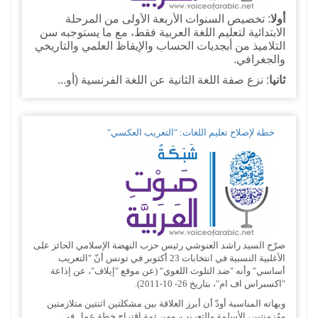
أولا
: تخصيص السنوات الأربعة الأولى من المرحلة
الابتدائية لتعليم اللغة العربية فقط، مع ما يستوجبه سن
التلاميذ من أبجديات الحساب والإيقاظ العلمي والتاريخي
والجغرافي.
ثانيا
: نزع صفة اللغة الثانية عن اللغة الفرنسية (أو...
خطة لإصلاح تعليم اللغات: "التعريب العكسي"
صرّح السيد راشد العنوشي رئيس حزب النهضة الإسلامي الحائز على
الأغلبية النسبية في انتخابات 23 أكتوبر في تونس أنّ "التعريب
أساسي" وأنه "ضد التلوث اللغوي" (عن موقع "إيلاف"، عن إذاعة
"اكسبراس اف ام"، بتاريخ 26- 10-2011).
وبهاته المناسبة أودّ أن أبرز العلاقة بين مشكلتين اثنتين متلازمتين
ومُزمِنتين، الأسلمة والتعريب، ومن ثمة اقتراح خطة عمل في