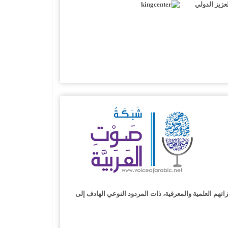
عزيز الدولي
ع الباحثين من داخل الوطن، وتثمين منجزاتهم العلمية والمعرفية، ذات المردود النوعي الهادف إلى