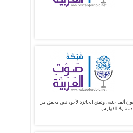
ة العربية عن جائزته في إحياء التراث للدورة المجمعية الثانية والثمانين 2015- 2016م، وقدرها (40000) أربعون ألف جنيه، وتمنح الجائزة لأجود نص محقق من