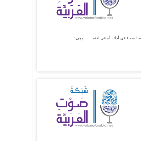
 سواء في أدائه أم في لغته ······ وهي :