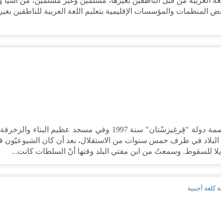
 اللغة العربية من قبل الناطقين بغيرها، مسلمين وغير مسلمين، من آسيا وإف
ض المنظمات والمؤسسات الإقليمية بتعليم اللغة العربية للناطقين بغيره
فقد جرى بأقاصي بلاد الله بعاصمة دولة "قِرغِيزسْتان" سنة 997
البلاد في ظرف خمس سنوات من الاستقلال، بعد أن كان الشيوعيّون قبل
يلا للسقوط. وسمعتُ من ابن مفتي البلد وقتها أنّ السلطات كانت...
 كلغة أجنبية