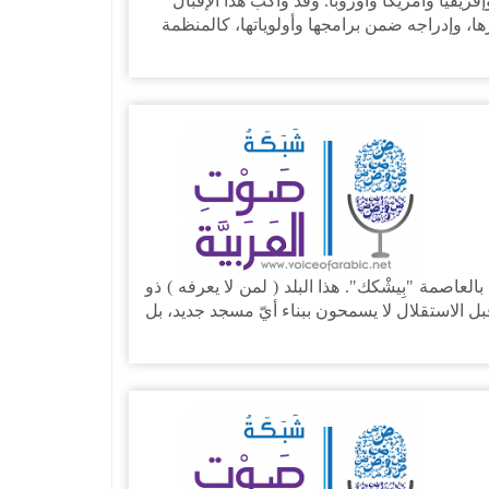
ريقيا وأمريكا وأوروبا. وقد واكب هذا الإقبالَ
ا، وإدراجه ضمن برامجها وأولوياتها، كالمنظمة
1 وفي مسجد عظيم البناء والزخرفة بالعاصمة "بِيشْكك". هذا البلد ( لمن لا يعرفه ) ذو
 الاستقلال لا يسمحون ببناء أيّ مسجد جديد، بل