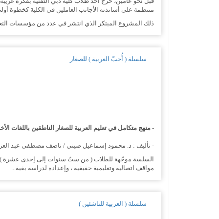
قبل نحو عامين، خرج أحد طلاب كلية دبي التقنية بفكرة غريبة،
منتظمة على أساتذته الأجانب العاملين في الكلية كخطوة أول
ذلك المشروع المبتكر الذي انتشر في عدد من مؤسسات التعليم
سلسلة ( أُحبّ العربية ) للصغار
- منهج متكامل في تعليم العربية للصغار الناطقين باللغات الأخ
- تأليف : د. محمود إسماعيل صيني / ناصف مصطفى عبد العزيز 
السلسة موجّهة للطلاب ( من ستّ سنوات إلى إحدى عشرة ) النا
مواقف اتصالية وتعليمية حقيقية ، وإعداده لدراسة بقية...
سلسلة ( العربية للناشئين )