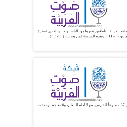
ليم العربية للناطقين بغيرها من الناشئين ( بين إحدى عشرة
- 17 ) .
هذه السلسلة تعد منهجاً متكاملاً لتعليم اللغة العربية ومبادئ العلوم الدينية، اشترك في كتابتها أكثر من خمسين معلماً وخبيراً ومتخصصاً، وتتكّون من 37 مطبوعاً للدارس، مع 5 أدلة للمعلم، و8 معاجم، ومقدمة