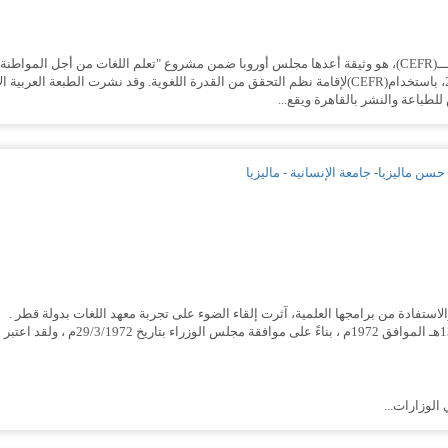
سن ماليزيا- جامعة الإنسانية - ماليزيا
تفادة من برامجها العلمية، آثرت إلقاء الضوء على تجربة معهد اللغات بدولة قطر .
أنشئ معهد اللغات بموجب القرار·الوزاري ر
لوزارات...