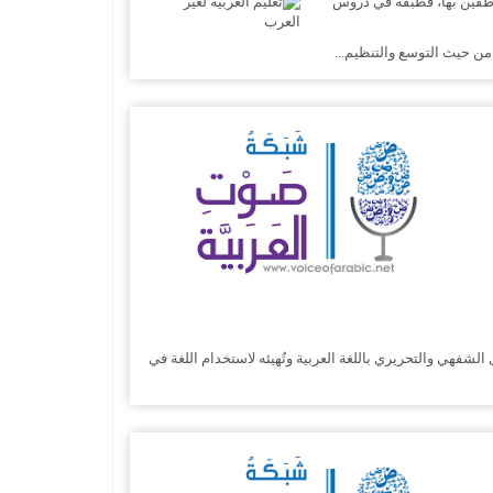
لناطقين بها، فطبقه في دروس
ن حيث التوسع والتنظيم...
شفهي والتحريري باللغة العربية وتُهيئه لاستخدام اللغة في