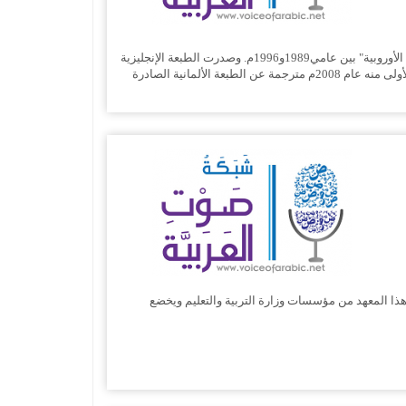
الإطار المرجعي الأوروبي المشترك للغات ويرمز له اختصارا بـــ(CEFR)، هو وثيقة أعدها مجلس أوروبا ضمن مشروع "تعلم اللغات من أجل المواطنة الأوروبية" بين عامي1989و1996م. وصدرت الطبعة الإنجليزية
عام 2000، وقد أوصى مجلس الاتحاد الأوروبي، فينوفمبر 2001، باستخدام(CEFR)لإقامة نظم التحقق من القدرة اللغوية. وقد نشرت الطبعة العربية الأولى منه عام 2008م مترجمة عن الطبعة الألمانية الصادرة
قم (9) لسنة 1392هـ الموافق 1972م ، بناءً على موافقة مجلس الوزراء بتاريخ 29/3/1972م ، ولقد اعتبر هذا المعهد من مؤسسات وزارة التربية والتعليم ويخضع