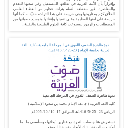
وإقراراً بأن الأمة العربية في تطلعها للمستقبل وفي سعيها للتقدم
والمعاصرة، غير منقطعة الصلة بتراث عظيم من العطاء العلمي
الخلاّق كرّم به تاريخها وهي حريصة على هذا التراث، حفيّة به كما أنها
حريصة على لغتها العظيمة وعلى تنميتها وإغنائها وتوسيع حصيلتها من
المصطلحات والرموز لتستوعب كافة العلوم الطبيعية والتقنية...
ندوة ظاهرة الضعف اللغوي في المرحلة الجامعية - كلية اللغة
العربية بجامعة الإمام ( 23-25 /5/ 1416هـ )
ندوة ظاهرة الضعف اللغوي في المرحلة الجامعية
كلية اللغة العربية ( جامعة الإمام محمد بن سعود الإسلامية )
الرياض 23 - 25 /5/ 1416هـ الموافق 17- 19 / 10/ 1995م
نستعرض هنا جلسات الندوة مع عناوين أبحاثها ، وسأسعى ما - ما
أمكنني - إلى نشر تلك الأبحاث في هذا الموقع :