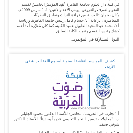
في كلية دار العلوم بجامعة القاهرة عُقِد المؤتمرُ الخامسُ لقسم
النحو والصرف والعروض، يومَي الأحد والاثنين: 1، 2 مارس 2009م،
وكان بعنوان "العربية بين قراءة التراث وتطبيق النظريَّات
المعاصرة"، برعاية أ.د/ حسام كامل رئيس جامعة القاهرة، ورئاسة
أ.د/ محمد عبدالمجيد الطويل عميد الكلية، كما كان مُقرِّره أ.د/ أحمد
كشك رئيس القسم وعميد الكلية السابق.
الدول المشاركة في المؤتمر:
...
كشاف بالمواسم الثقافية السنوية لمجمع اللغة العربية في
الأردن
أ- "تجارب في التعريب"، محاضرة للأستاذ الدكتور محمود الجليلي.
ب- "محاولات تيسير النحو التعليمي قديماً وحديثاً" للأستاذ الدكتور
شوقي ضيف.
ج- "تعريب العلوم الطبية" للدكتور محمد هيثم الخياط.