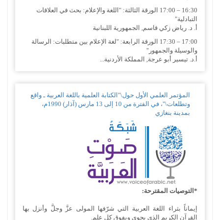
16:30 – 17:00 الورقة الثالثة: "اللغة والإعلام: بحث في العلاقات
التبادلية"
أ‌. د. رياض زكي قاسم, الجمهورية اللبنانية
17:00 – 17:30 الورقة الرابعة: "لغة الإعلام بين متطلبات: الرسالة
والوسيلة والجمهور"
أ.د. تيسير أبو عرجة, المملكة الأردنية...
المؤتمر العلمي الأول حول\"الكتابة العلمية باللغة العربية ـ واقع
وتطلعات\"، في الفترة من 10 إلى 13 مارس (آذار) 1990م،
بمدينة بنغازي
*التوصيات المقترحة:‏
إيماناً بثراء اللغة العربية التي شرّفها المولى عزَّ وجلَّ وأنزل بها
القرآن الكريم الذي يحوي ويفوق كل علم.‏